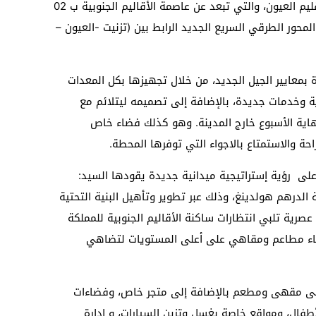
بمنطقة (كنيدلف) التابعة لجماعة الدورة بإقليم العيون، والتي تبعد عن عاصمة الأقاليم الجنوبية ب 02
هكتار، وتقع على المحور الطرقي السريع الجديد الرابط بين (تزنيت -العيون –
بمعايير الجيل الجديد، من خلال تجهيزها بكل المعدات
ة وخدمات جديدة، بالإضافة إلى تصميمه ليتلائم مع
هاية الأسبوع خارج المدينة. وهو كذلك فضاء خاص
حة والاستمتاع بالاجواء التي توفرها المحطة.
لى رؤية إستراتيجية ميدانية جديدة يقودها السيد:
الدرهم هولدينغ، وذلك عبر تطوير وتأهيل البنية التحتية
رية تلبي انتظارات ساكنة الأقاليم الجنوبية للمملكة
شاء مطاعم ومقاهي على أعلى المستويات لتضاهي
لى مقهى ومطعم بالإضافة إلى متجر خاص، وفضاءات
أطفال، ومواقع خاصة بغسل وتزين السيارات، و إدارة