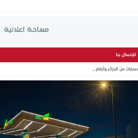
للإتصال بنا
 من الجزائر وأرقاما بـ”213+” _