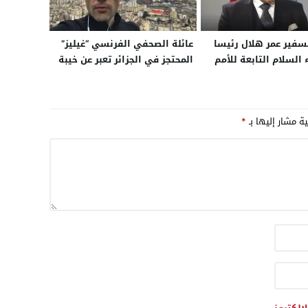
لسفير عمر هلال رئيسا
عائلة الصحفي الفرنسي “غيليز”
ء السلام التابعة للأمم
المحتجز في الجزائر تعبر عن خيبة
أملها بعد غياب تفاعل مبابي
وبنزيما وزيدان مع مناشداتها
وتدعو إلى تحرك أوسع لإنهاء
ية مشار إليها بـ
*
معاناته