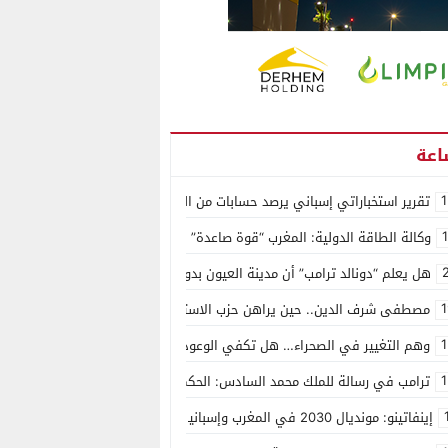
1
تقرير استخباراتي إسباني يرصد حسابات من الجزائر وأرقاما بـ”213+” ضمن حملة رقمية منظمة حرّضت على اقتحام سبتة
وكالة الطاقة الدولية: المغرب “قوة صاعدة” في سوق المعادن الاستراتيجية ال
هل يعلم “دونالد ترامب” أن مدينة العيون بدون ماء؟
1
مصطفى شرف الدين.. حين يراهن حزب الاستقلال على الكفاءة ويمنح الشباب ف
1
وهم التغيير في الصحراء… هل تكفي الوعود الفارغة لصناعة الواقع؟
1
ترامب في رسالة للملك محمد السادس: الحكم الذاتي هو الأساس الوحيد لحل ق
إينفاتينو: مونديال 2030 في المغرب وإسبانيا والبرتغال سيكون “الأجمل في التاريخ”