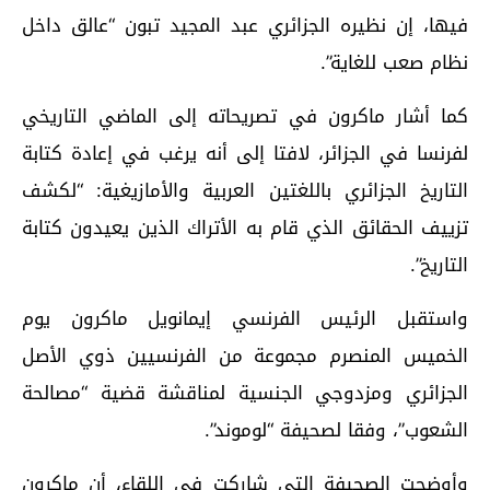
فيها، إن نظيره الجزائري عبد المجيد تبون “عالق داخل
نظام صعب للغاية”.
كما أشار ماكرون في تصريحاته إلى الماضي التاريخي
لفرنسا في الجزائر، لافتا إلى أنه يرغب في إعادة كتابة
التاريخ الجزائري باللغتين العربية والأمازيغية: “لكشف
تزييف الحقائق الذي قام به الأتراك الذين يعيدون كتابة
التاريخ”.
واستقبل الرئيس الفرنسي إيمانويل ماكرون يوم
الخميس المنصرم مجموعة من الفرنسيين ذوي الأصل
الجزائري ومزدوجي الجنسية لمناقشة قضية “مصالحة
الشعوب”، وفقا لصحيفة “لوموند”.
وأوضحت الصحيفة التي شاركت في اللقاء، أن ماكرون