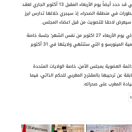
واضافت ذات المصادر؛ أن مجلس الأمن الدولي قد حدد أيضاً يوم الأربعاء المقبل 13 أكتوبر الجاري لعقد
تطورات في منطقة الصحراء، إذ سيجري خلالها تدارس ابرز
 سيعرض لاحقا للتصويت من قبل اعضاء المجلس.
ومن المزمع، كذلك أنيعقد مجلس الامن الدولي يوم الأربعاء 27 اكتوبر من نفس الشهر؛ جلسة خاصة
للتصويت على مشروع قرار خاص بالبعثة الاممية المينورسو و التي ستنتهي ولايتها في 31 أكتوبر
ئمة العضوية بمجلس الأمن، خاصة الولايات المتحدة
قة عن ترحيبها بالمقترح المغربي للحكم الذاتي، فيما
يادة المغرب على صحرائه.