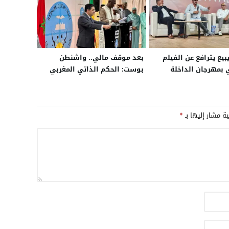
يع يترافع عن الفيلم
بعد موقف مالي.. واشنطن
 بمهرجان الداخلة
بوست: الحكم الذاتي المغربي
بات يحظى بدعم متزايد في
إفريقيا ومعظم دول الاتحاد
الأوروبي
ية مشار إليها بـ
*