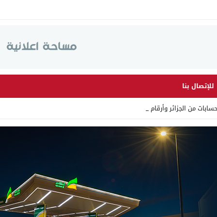
للإتصال بنا
 من الجزائر وأرقاما بـ”213+” _