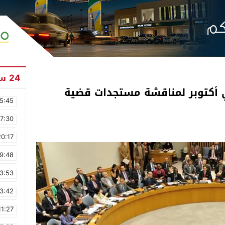
24 ساعة
 أكتوبر لمناقشة مستجدات قضية
5:45
17:30
20:17
9:48
3:53
3:42
11:27