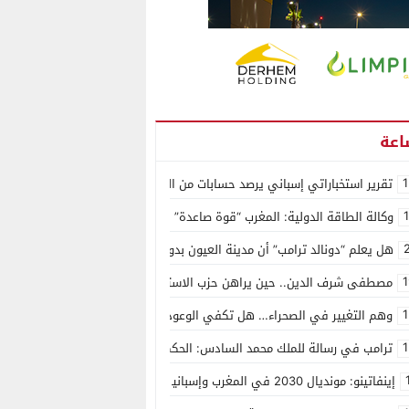
1
تقرير استخباراتي إسباني يرصد حسابات من الجزائر وأرقاما بـ”213+” ضمن حملة رقمية منظمة حرّضت على اقتحام سبتة
وكالة الطاقة الدولية: المغرب “قوة صاعدة” في سوق المعادن الاستراتيجية ال
هل يعلم “دونالد ترامب” أن مدينة العيون بدون ماء؟
1
مصطفى شرف الدين.. حين يراهن حزب الاستقلال على الكفاءة ويمنح الشباب ف
1
وهم التغيير في الصحراء… هل تكفي الوعود الفارغة لصناعة الواقع؟
1
ترامب في رسالة للملك محمد السادس: الحكم الذاتي هو الأساس الوحيد لحل ق
إينفاتينو: مونديال 2030 في المغرب وإسبانيا والبرتغال سيكون “الأجمل في التاريخ”