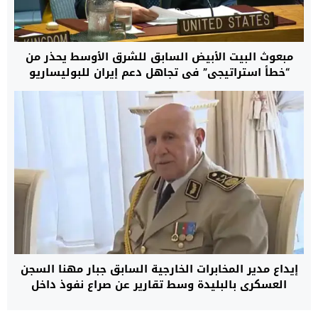
مبعوث البيت الأبيض السابق للشرق الأوسط يحذر من
“خطأ استراتيجي” في تجاهل دعم إيران للبوليساريو
لتحويلها إلى ذراع عسكري يهدد استقرار شمال إفريقيا
إيداع مدير المخابرات الخارجية السابق جبار مهنا السجن
العسكري بالبليدة وسط تقارير عن صراع نفوذ داخل
النظام الجزائري