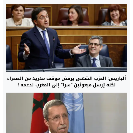
ألباريس: الحزب الشعبي يرفض موقف مدريد من الصحراء
لكنه يُرسل مبعوثين “سرا” إلى المغرب لدعمه !