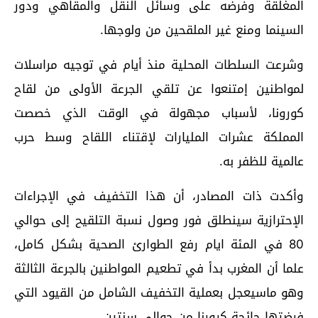
المغلقة وفرضه على وسائل النقل والمقاهي ودور
السينما ومنع غير الملقحين من ولوجها.
وشرعت السلطات المحلية منذ أيام في توجيه مراسلات
لمواطنين إمتنعوا عن تلقي الجرعة الأولى من لقاح
كورونا، لأسباب مجهولة في الوقت الذي خصصت
المملكة عشرات المليارات لإقتناء اللقاح وسط حرب
عالمية للظفر به.
وأكدت ذات المصادر، أن هذا التخفيف في الإجراءات
الإحترازية سينطلق فور وصول نسبة التلقيح إلى حوالي
80 في المئة ايام رفع الطوارئ الصحية بشكل كامل،
علما أن المغرب بدأ في تطعيم المواطنين بالجرعة الثالثة
وهو ماسيعجل بعملية التخفيف الشامل من القيود التي
فرضتها جائحة كرورنا من حوالي سنتين.