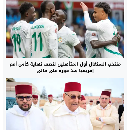
منتخب السنغال أول المتأهلين لنصف نهاية كأس أمم
إفريقيا بعد فوزه على مالي