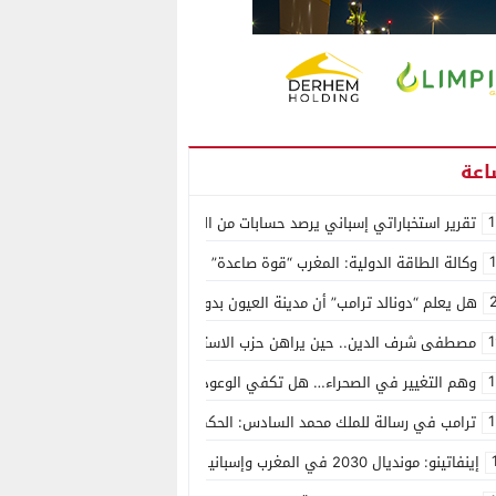
1
تقرير استخباراتي إسباني يرصد حسابات من الجزائر وأرقاما بـ”213+” ضمن حملة رقمية منظمة حرّضت على اقتحام سبتة
وكالة الطاقة الدولية: المغرب “قوة صاعدة” في سوق المعادن الاستراتيجية ال
هل يعلم “دونالد ترامب” أن مدينة العيون بدون ماء؟
1
مصطفى شرف الدين.. حين يراهن حزب الاستقلال على الكفاءة ويمنح الشباب ف
1
وهم التغيير في الصحراء… هل تكفي الوعود الفارغة لصناعة الواقع؟
1
ترامب في رسالة للملك محمد السادس: الحكم الذاتي هو الأساس الوحيد لحل ق
إينفاتينو: مونديال 2030 في المغرب وإسبانيا والبرتغال سيكون “الأجمل في التاريخ”