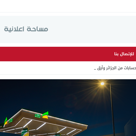
للإتصال بنا
ت من الجزائر وأرقاما بـ”213+_