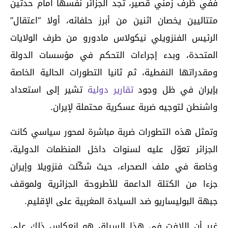
ففي ظرف زمني قصير، تجد الجزائر نفسها أمام حدثين
متتاليين يخصان اثنين من أبرز حلفائه، أولا “اعتقال”
الرئيس الفنزويلي نيكولاس مادورو من طرف الولايات
المتحدة، وبدء إجراءات التحكم في مؤسسات الدولة
ومقدراتها النفطية، ثم ثانيا التطورات الحالية الخاصة
بإيران في ظل وجود
تقارير دولية
تشير إلى استعداد
واشنطن لتوجيه ضربة عسكرية محتملة لإيران.
وتمثل هذه التطورات ضربة مباشرة لمحور سياسي كانت
الجزائر تعوّل عليه لسنوات داخل المنظمات الدولية،
وخاصة في ملف الصحراء، حيث شكّلت فنزويلا وإيران
جزءا من الكتلة الداعمة للأطروحة الجزائرية ولموقف
جبهة البوليساريو ضد السيادة المغربية على الإقليم.
غير أن اللافت في هذا السياق هو انعكاس ذلك على