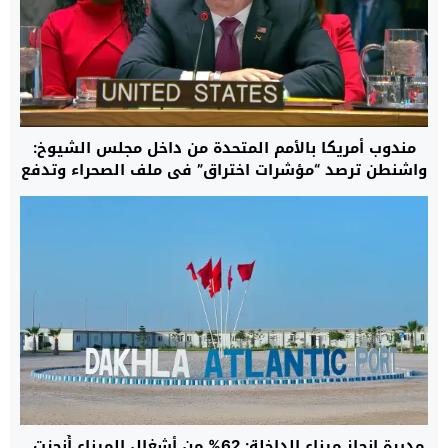
مندوب أمريكا بالأمم المتحدة من داخل مجلس الشيوخ:
واشنطن ترصد “مؤشرات اختراق” في ملف الصحراء وتدفع
بالمسار الأممي نحو تسوية واقعية تنهي نزاع الخمسة
عقود
مديرة إنجاز ميناء الداخلة: 62% من أشغال الميناء أُنجزت..