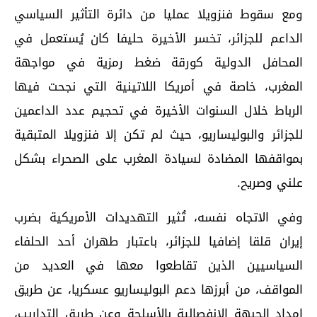
ومع سقوط فنزويلا عمليا من دائرة التأثير السياسي
الداعم للجزائر، تخسر الأخيرة حليفا كان يُستعمل في
المحافل الدولية كورقة ضغط رمزية في مواجهة
المغرب، خاصة في أمريكا اللاتينية التي نجحت فيها
الرباط خلال السنوات الأخيرة في تحجيم عدد الداعمين
للجزائر والبوليساريو، حيث لم تكن إلا فنزويلا المتبقية
بمواقفها المضادة لسيادة المغرب على الصحراء بشكل
علني وصريح.
وفي الاتجاه نفسه، تُثير التهديدات الأمريكية بضرب
إيران قلقا إضافيا للجزائر، باعتبار طهران أحد الحلفاء
السياسيين الذين تقاطعوا معها في العديد من
المواقف، من أبرزها دعم البوليساريو عسكريا، عن طريق
إمداد الجبهة الانفصالية بالأسلحة وعن طريق التداريب،