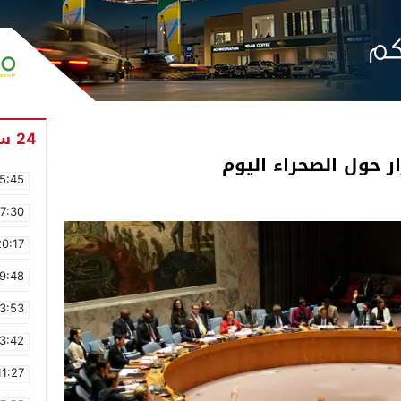
24 ساعة
 حول الصحراء اليوم
5:45
17:30
20:17
9:48
3:53
3:42
11:27