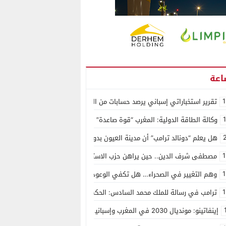
1
تقرير استخباراتي إسباني يرصد حسابات من الجزائر وأرقاما بـ”213+” ضمن حملة رقمية منظمة حرّضت على اقتحام سبتة
وكالة الطاقة الدولية: المغرب “قوة صاعدة” في سوق المعادن الاستراتيجية ال
هل يعلم “دونالد ترامب” أن مدينة العيون بدون ماء؟
1
مصطفى شرف الدين.. حين يراهن حزب الاستقلال على الكفاءة ويمنح الشباب ف
1
وهم التغيير في الصحراء… هل تكفي الوعود الفارغة لصناعة الواقع؟
1
ترامب في رسالة للملك محمد السادس: الحكم الذاتي هو الأساس الوحيد لحل ق
إينفاتينو: مونديال 2030 في المغرب وإسبانيا والبرتغال سيكون “الأجمل في التاريخ”