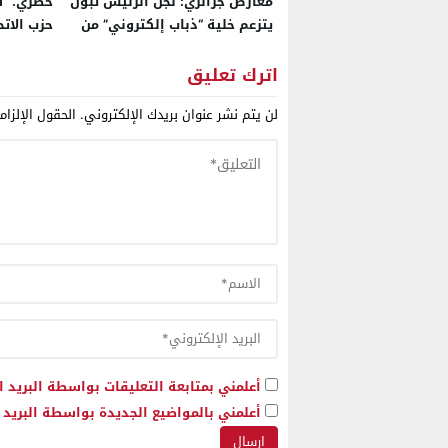
معارض جزائري: نجل الرئيس تبون
حصري. “
يتزعم خلية “ذباب إلكتروني” من
حزب الاتح
7344 حسابا للتلاعب بالنقاش
العام وتزييف الوعي الشعبي
اترك تعليق
للجزائريين
لن يتم نشر عنوان بريدك الإلكتروني.
الحقول الإلزام
أعلمني بمتابعة التعليقات بواسطة البريد ا
أعلمني بالمواضيع الجديدة بواسطة البريد ا