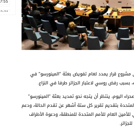
17:55
2:21
2:09
16:15
0:49
1:09
17:20
مشروع قرار يمدد لعام تفويض بعثة “المينورسو” في
6:58
، بسبب رفض روسي لاعتبار الجزائر طرفا في النزاع.
اء اليوم، ينتظر أن يتجه نحو تمديد بعثة “المينورسو”
المتحدة بتقديم تقرير كل ستة أشهر عن تقدم الحالة، ودعم
أمين العام للأمم المتحدة للمنطقة، ودعوة الأطراف
جزائر.