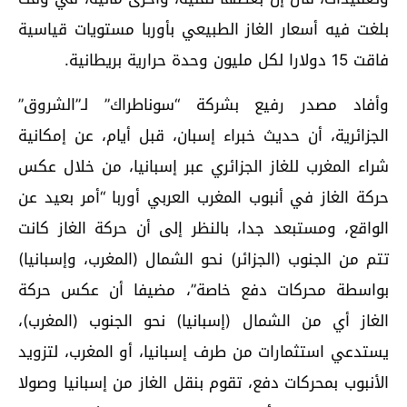
بلغت فيه أسعار الغاز الطبيعي بأوربا مستويات قياسية
فاقت 15 دولارا لكل مليون وحدة حرارية بريطانية.
وأفاد مصدر رفيع بشركة “سوناطراك” لـ”الشروق”
الجزائرية، أن حديث خبراء إسبان، قبل أيام، عن إمكانية
شراء المغرب للغاز الجزائري عبر إسبانيا، من خلال عكس
حركة الغاز في أنبوب المغرب العربي أوربا “أمر بعيد عن
الواقع، ومستبعد جدا، بالنظر إلى أن حركة الغاز كانت
تتم من الجنوب (الجزائر) نحو الشمال (المغرب، وإسبانيا)
بواسطة محركات دفع خاصة”، مضيفا أن عكس حركة
الغاز أي من الشمال (إسبانيا) نحو الجنوب (المغرب)،
يستدعي استثمارات من طرف إسبانيا، أو المغرب، لتزويد
الأنبوب بمحركات دفع، تقوم بنقل الغاز من إسبانيا وصولا