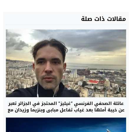
مقالات ذات صلة
عائلة الصحفي الفرنسي “غيليز” المحتجز في الجزائر تعبر
عن خيبة أملها بعد غياب تفاعل مبابي وبنزيما وزيدان مع
مناشداتها وتدعو إلى تحرك أوسع لإنهاء معاناته