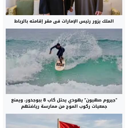
الملك يزور رئيس الإمارات في مقر إقامته بالرباط
“جيروم صهيون” يهودي يحتل كاب 8 ببوجدور، ويمنع
جمعيات ركوب الموج من ممارسة رياضتهم