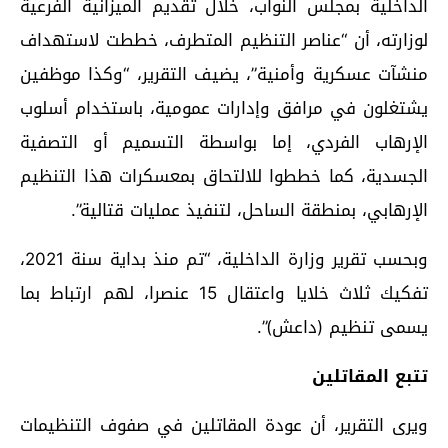
الداخلية بمجلس النواب، خلال تقديم الميزانية الفرعية
لوزارته، أن “عناصر التنظيم المتطرف، خططت لاستهداف
منشآت عسكرية وأمنية”، يضيف التقرير، “وكذا موظفين
يشتغلون في مرافق وإدارات عمومية، باستخدام أسلوب
الإرهاب الفردي، إما بواسطة التسميم أو التصفية
الجسدية، كما خططوا للالتحاق بمعسكرات هذا التنظيم
الإرهابي، بمنطقة الساحل، لتنفيذ عمليات قتالية”.
وبحسب تقرير وزارة الداخلية، “تم منذ بداية سنة 2021،
تفكيك ثلاث خلايا واعتقال 15 عنصرا، لهم ارتباط بما
يسمى تنظيم (داعش)”.
تتبع المقاتلين
ويرى التقرير، أن عودة المقاتلين في صفوف التنظيمات