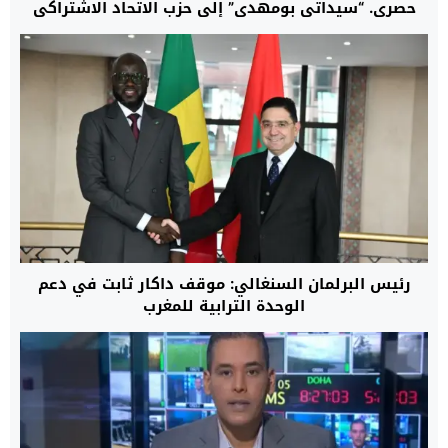
حصري. “سيداتي بومهدي” إلى حزب الاتحاد الاشتراكي
رئيس البرلمان السنغالي: موقف داكار ثابت في دعم
الوحدة الترابية للمغرب