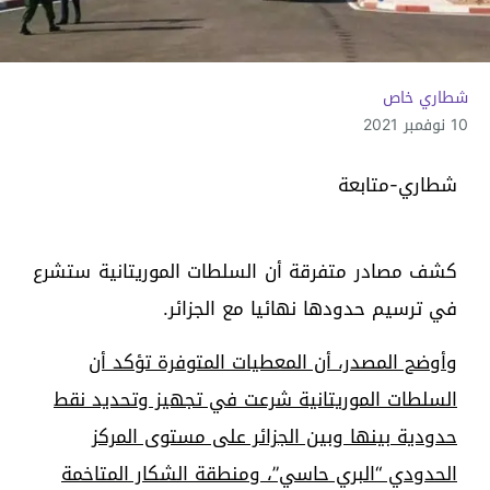
شطاري خاص
10 نوفمبر 2021
شطاري-متابعة
كشف مصادر متفرقة أن السلطات الموريتانية ستشرع
في ترسيم حدودها نهائيا مع الجزائر.
وأوضح المصدر، أن المعطيات المتوفرة تؤكد أن
السلطات الموريتانية شرعت في تجهيز وتحديد نقط
حدودية بينها وبين الجزائر على مستوى المركز
الحدودي “البري حاسي”، ومنطقة الشكار المتاخمة