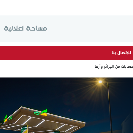
للإتصال بنا
ت من الجزائر وأرقاما بـ”213 _