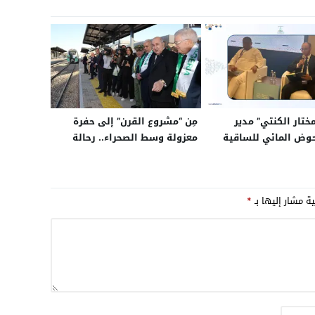
ختار الكنتي” مدير
مِن “مشروع القرن” إلى حفرة
حوض المائي للساقية
معزولة وسط الصحراء.. رحالة
ووادي الذهب، يبصم
قطري يكشف “وهم” غار جبيلات
كة متميزة بالمملكة
الذي قدمه تبون وشنقريحة
السعودية
للجزائريين كـ”ثورة اقتصادية”
ية مشار إليها بـ
*