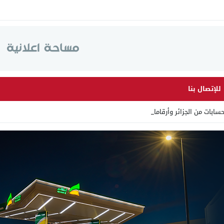
للإتصال بنا
من الجزائر وأرقاما بـ”213+” ض _