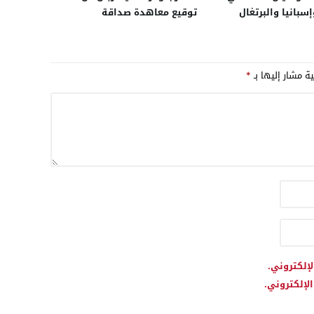
سبانيا والبرتغال
توقيع معاهدة صداقة
لأجمل في التاريخ”
استراتيجية في أفق 2026
لترسيخ شراكة محصنة من
التقلبات السياسية
ية مشار إليها بـ
*
لإلكتروني.
لإلكتروني.