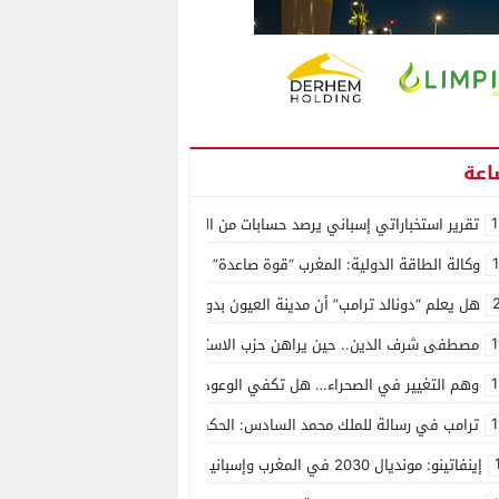
1
تقرير استخباراتي إسباني يرصد حسابات من الجزائر وأرقاما بـ”213+” ضمن حملة رقمية منظمة حرّضت على اقتحام سبتة
وكالة الطاقة الدولية: المغرب “قوة صاعدة” في سوق المعادن الاستراتيجية ال
هل يعلم “دونالد ترامب” أن مدينة العيون بدون ماء؟
1
مصطفى شرف الدين.. حين يراهن حزب الاستقلال على الكفاءة ويمنح الشباب ف
1
وهم التغيير في الصحراء… هل تكفي الوعود الفارغة لصناعة الواقع؟
1
ترامب في رسالة للملك محمد السادس: الحكم الذاتي هو الأساس الوحيد لحل ق
إينفاتينو: مونديال 2030 في المغرب وإسبانيا والبرتغال سيكون “الأجمل في التاريخ”