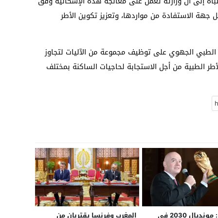
نتباه إلى أن وزارته تعمل على معالجة هذه الإشكالية وفق
ل جهة الاستفادة من مواردها، وتعزيز تكوين الأطر
مج الطبي الجهوي على توظيف مجموعة من الآليات لتجاوز
أطر الطبية من أجل الاستجابة لحاجيات الساكنة بمختلف
إينفاتينو: مونديال 2030 في
المغرب وفرنسا يقتربان من