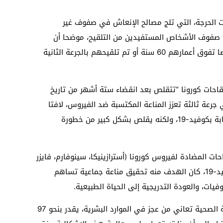
ات الحرجة، التي تلج مصالح الإنعاش في صفوف غير
 صفوف الأشخاص المستفيدين من التلقيح، موضحا أن
أغلبية حالات استشفاء الملقحين تهم أشخاصا تفوق أعمارهم 60 سنة أو تم تلقيحهم بالجرعة الثانية
قاحات كورونا “تتقلص بعد انقضاء ستة أشهر من تاريخ
جرعة ثالثة تعزز المناعة المكتسبة ضد الفيروس، لافتا
الانتباه إلى أن التلقيح قد لا يحمي من الإصابة بكوفيد-19، ولكنه يقلص بشكل كبير من خطورة
احات المضادة لفيروس كورونا (أسترازينيكا، سينوفارم، فايزر
وجونسون) في إطار حملته للتلقيح ضد كوفيد-19، كان الهدف منه تحقيق مناعة جماعية تساهم
ات، والعودة التدريجية إلى الحياة الطبيعية.
من جهة أخرى، أكد آيت الطالب أن المنظومة الصحية تعاني من عجز في الموارد البشرية، يقدر بنحو 97