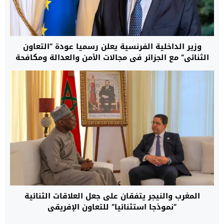
وزير الداخلية الفرنسية يعلن رسميا عودة “التعاون
الثنائي” مع الجزائر في مجالات الأمن والعدالة ومكافحة
الهجرة غير النظامية
المغرب والنيجر يتفقان على جعل العلاقات الثنائية
“نموذجا استثنائيا” للتعاون الإفريقي