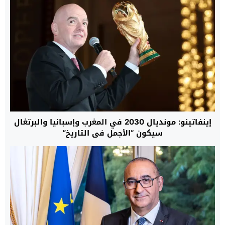
إينفاتينو: مونديال 2030 في المغرب وإسبانيا والبرتغال
سيكون “الأجمل في التاريخ”