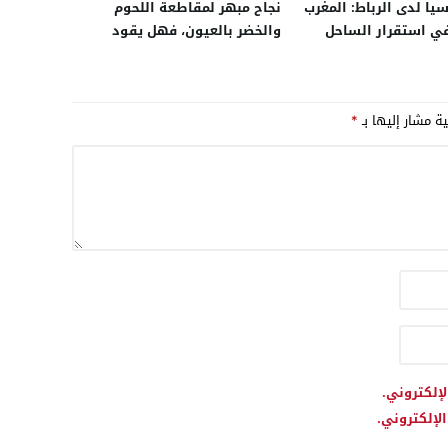
يا لدى الرباط: المغرب
نجاح مبهر لمقاطعة اللحوم
ي استقرار الساحل
والخضر بالعيون، فهل يقود
وعلاقتنا التجارية معه
النشطاء حملة ثانية لمقاطعة
 العقوبات الغربية
المحروقات بعد الارتفاع المهول
في الأسعار؟
ية مشار إليها بـ
*
لإلكتروني.
لإلكتروني.