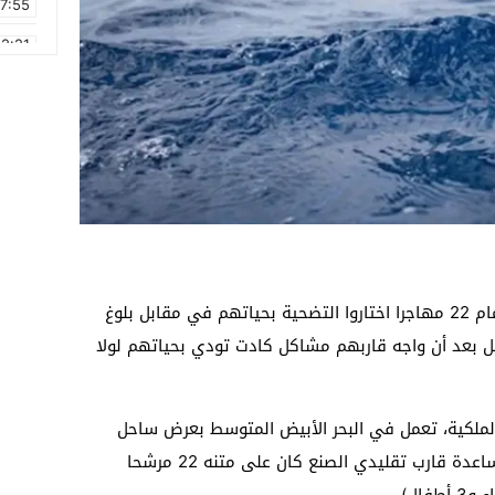
17:55
2:21
2:09
16:15
0:49
1:09
17:20
6:58
يبدو أن سوء الأحوال الجوية لم يكن حاجزا أمام 22 مهاجرا اختاروا التضحية بحياتهم في مقابل بلوغ
شل بعد أن واجه قاربهم مشاكل كادت تودي بحياتهم لولا
الملكية، تعمل في البحر الأبيض المتوسط بعرض ساحل
الناظور، في وقت مبكر صباح الأربعاء، من مساعدة قارب تقليدي الصنع كان على متنه 22 مرشحا