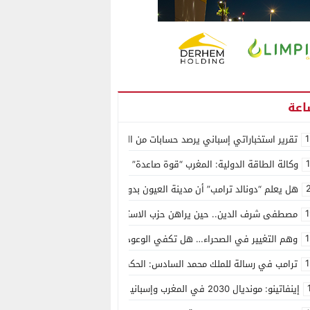
1
تقرير استخباراتي إسباني يرصد حسابات من الجزائر وأرقاما بـ”213+” ضمن حملة رقمية منظمة حرّضت على اقتحام سبتة
وكالة الطاقة الدولية: المغرب “قوة صاعدة” في سوق المعادن الاستراتيجية ال
هل يعلم “دونالد ترامب” أن مدينة العيون بدون ماء؟
1
مصطفى شرف الدين.. حين يراهن حزب الاستقلال على الكفاءة ويمنح الشباب ف
1
وهم التغيير في الصحراء… هل تكفي الوعود الفارغة لصناعة الواقع؟
1
ترامب في رسالة للملك محمد السادس: الحكم الذاتي هو الأساس الوحيد لحل ق
إينفاتينو: مونديال 2030 في المغرب وإسبانيا والبرتغال سيكون “الأجمل في التاريخ”