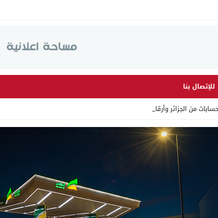
للإتصال بنا
 من الجزائر وأرقاما بـ”213+” _