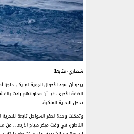
شطاري-متابعة
الضفة الأخرى، غير أن محاولتهم باءت بالف
تدخل البحرية الملكية.
وتمكنت وحدة لخفر السواحل تابعة للبحرية 
للهجرة غير الشرعية، منهم 21 مغربيا (5 نساء و3 أطفال).