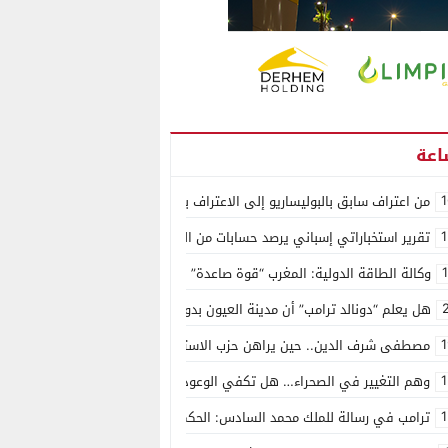
1
من اعتراف سابق بالبوليساريو إلى الاعتراف بسيادة المغرب على الصحراء.. كول
1
تقرير استخباراتي إسباني يرصد حسابات من الجزائر وأرقاما بـ”213+” ضمن حملة رقمية منظمة حرّضت على اقتحام سبتة
وكالة الطاقة الدولية: المغرب “قوة صاعدة” في سوق المعادن الاستراتيجية ال
هل يعلم “دونالد ترامب” أن مدينة العيون بدون ماء؟
1
مصطفى شرف الدين.. حين يراهن حزب الاستقلال على الكفاءة ويمنح الشباب ف
1
وهم التغيير في الصحراء… هل تكفي الوعود الفارغة لصناعة الواقع؟
1
ترامب في رسالة للملك محمد السادس: الحكم الذاتي هو الأساس الوحيد لحل ق