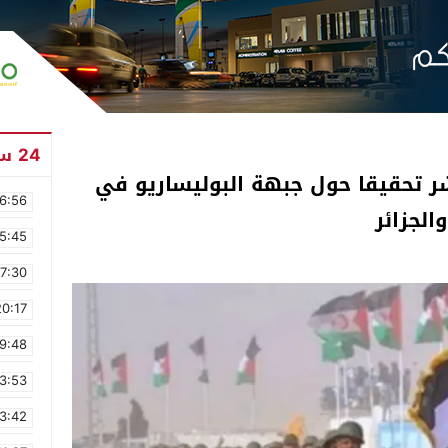
24 ساعة
ائيلية تنشر تحقيقا حول جبهة البوليساريو في
6:56
الجزائر
5:45
17:30
20:17
9:48
3:53
3:42