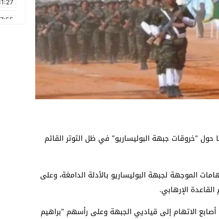
11:27
17:55
2:21
2:09
16:15
0:49
1:09
17:20
 تحقيقا حديثا حول “خروقات جبهة البوليساريو” في ظل التوتر القائم
دقيقة، عديد الاتهامات الموجهة لجبهة البوليساريو بالأدلة الدامغة، وعلى
القاعدة الإرهابي.
 أصابع الاتهام إلى قياديي الجبهة وعلى رأسهم “براهيم