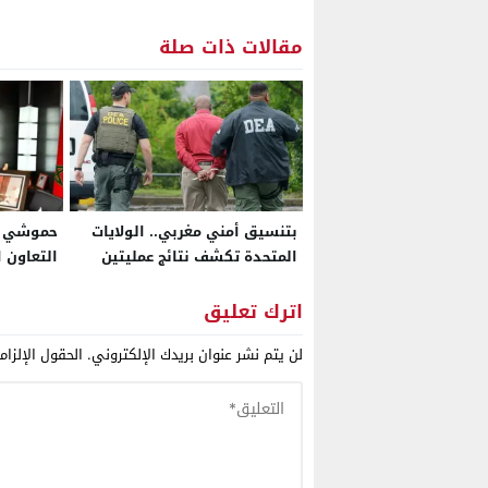
مقالات ذات صلة
بتنسيق أمني مغربي.. الولايات
حموشي يب
المتحدة تكشف نتائج عمليتين
التعاون 
استهدفتا شبكات سلاح
الشرطة ا
ومخدرات مرتبطة بكارتلات
الجريمة 
اترك تعليق
ومنظمات مصنفة إرهابية
لن يتم نشر عنوان بريدك الإلكتروني.
الحقول الإلزام