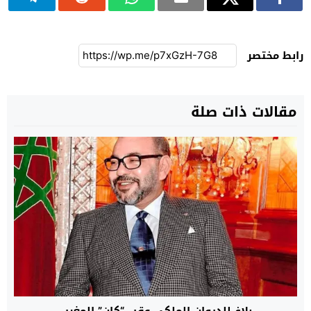
رابط مختصر
مقالات ذات صلة
بلاغ للديوان الملكي عقب “كان” المغرب