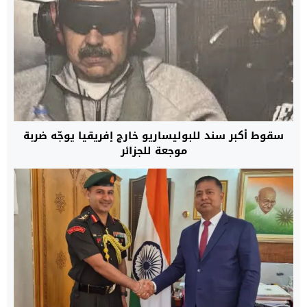
سقوط أكبر سند للبوليساريو خارج إفريقيا يوجّه ضربة
موجعة للجزائر