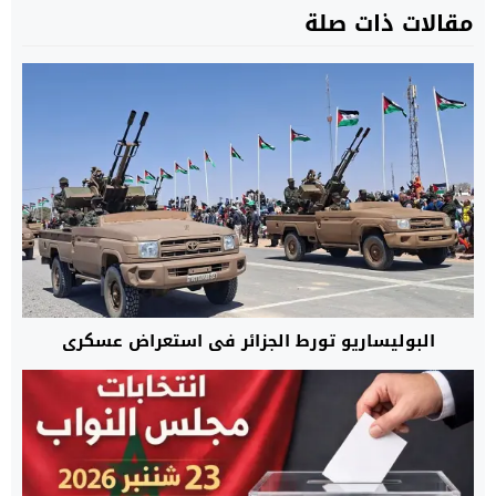
مقالات ذات صلة
البوليساريو تورط الجزائر في استعراض عسكري