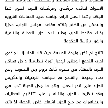
المعنوية بالأوساط الشعبية وشخصيتها الكاريزمية لحصد
الاصوات لفائدة مرشحي ومرشحات الحزب، ليتوج هذا
الجهد وهذا العمل الراىع برئاسة عديد الجماعات القروية
والتمكن من الظفر بثلاثة مقاعد بمجلس النواب، معززا
بذلك حظوظ الحزب وطنيا لدحر حزب العدالة والتنمية
والفوز برئاسة الحكومة.
نتائج لم تكن وليدة الصدفة حيث قاد المنسق الجهوي
لحزب التجمع الوطني للإحرار ثورة تنظيمية داخل هياكل
الحزب بالجهة، في خطوة كانت تروم رص الصفوف وضخ
دماء جديدة، والقطع مع سياسة الترضيات والتكريس
للجزاء على قدر العمل، وهو ما جعل الحياة تدب في
وهو تنظيمات الحزب والتنافس على تتنظيم الفعاليات
والتظاهرات مما منح الحزب إشعاعا خاص بالجهة، اذ باتت