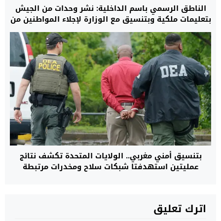
الناطق الرسمي باسم الداخلية: نشر وحدات من الجيش
بتعليمات ملكية وبتنسيق مع الوزارة لإجلاء المواطنين من
مناطق الفيضانات.. والعملية شملت أكثر من 108 آلاف
شخص
بتنسيق أمني مغربي.. الولايات المتحدة تكشف نتائج
عمليتين استهدفتا شبكات سلاح ومخدرات مرتبطة
بكارتلات ومنظمات مصنفة إرهابية
اترك تعليق