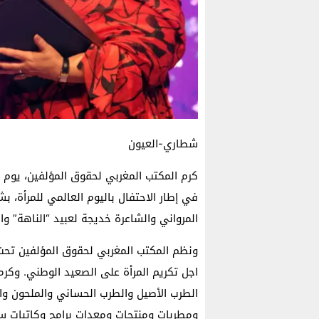
شطاري-العيون
كرم المكتب المغربي لحقوق المؤلفين، يوم
في إطار الاحتفال باليوم العالمي للمرأة، بش
المرواني والشاعرة خديجة لعبيد “الناهة” وا
ونظم المكتب المغربي لحقوق المؤلفين تحت 
اجل تكريم المرأة على الصعيد الوطني. وكر
الطرب الأصيل والطرب الحساني والملحون و
ومطربات ومنتجات ومعدات برامج وكاتبات سي