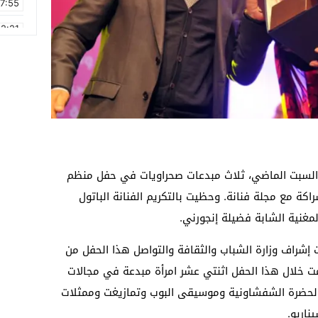
17:55
2:21
2:09
16:15
0:49
1:09
17:20
 السبت الماضي، ثلاث مبدعات صحراويات في حفل منظم
6:58
راكة مع مجلة فنانة. وحظيت بالتكريم الفنانة الباتول
لمغنية الشابة فضيلة إنجورني.
إشراف وزارة الشباب والثقافة والتواصل هذا الحفل من
مت خلال هذا الحفل اثنتي عشر امرأة مبدعة في مجالات
الحضرة الشفشاونية وموسيقى البوب وتمازيغت وممثلات
ناريو.