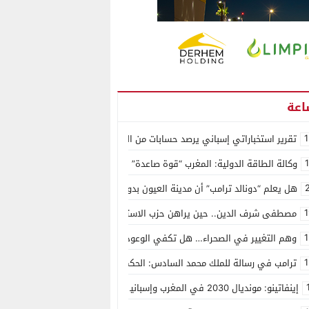
1
تقرير استخباراتي إسباني يرصد حسابات من الجزائر وأرقاما بـ”213+” ضمن حملة رقمية منظمة حرّضت على اقتحام سبتة
وكالة الطاقة الدولية: المغرب “قوة صاعدة” في سوق المعادن الاستراتيجية ال
هل يعلم “دونالد ترامب” أن مدينة العيون بدون ماء؟
1
مصطفى شرف الدين.. حين يراهن حزب الاستقلال على الكفاءة ويمنح الشباب ف
1
وهم التغيير في الصحراء… هل تكفي الوعود الفارغة لصناعة الواقع؟
1
ترامب في رسالة للملك محمد السادس: الحكم الذاتي هو الأساس الوحيد لحل ق
إينفاتينو: مونديال 2030 في المغرب وإسبانيا والبرتغال سيكون “الأجمل في التاريخ”