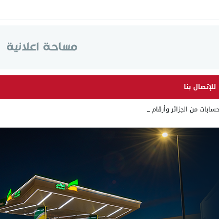
للإتصال بنا
من الجزائر وأرقاما بـ”213+” ض _