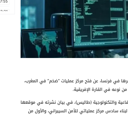
17:55
2:21
2:09
16:15
0:49
1:09
17:20
6:58
رها في فرنسا، عن فتح مركز عمليات “ضخم” في المغرب،
 نوعه في القارة الإفريقية.
اعية والتكنولوجية (طاليس)، في بيان نشرته في موقعها
 لبناء سادس مركز عملياتي للأمن السيبراني، والأول من