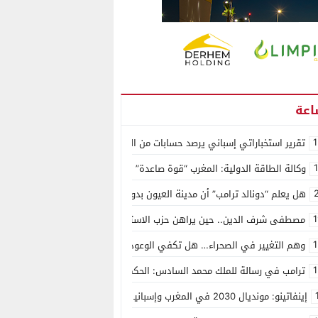
1
تقرير استخباراتي إسباني يرصد حسابات من الجزائر وأرقاما بـ”213+” ضمن حملة رقمية منظمة حرّضت على اقتحام سبتة
وكالة الطاقة الدولية: المغرب “قوة صاعدة” في سوق المعادن الاستراتيجية ال
هل يعلم “دونالد ترامب” أن مدينة العيون بدون ماء؟
1
مصطفى شرف الدين.. حين يراهن حزب الاستقلال على الكفاءة ويمنح الشباب ف
1
وهم التغيير في الصحراء… هل تكفي الوعود الفارغة لصناعة الواقع؟
1
ترامب في رسالة للملك محمد السادس: الحكم الذاتي هو الأساس الوحيد لحل ق
إينفاتينو: مونديال 2030 في المغرب وإسبانيا والبرتغال سيكون “الأجمل في التاريخ”