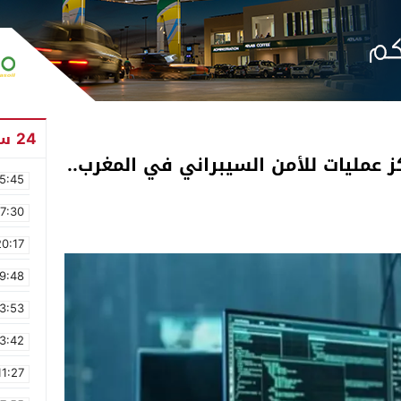
24 ساعة
ز عمليات للأمن السيبراني في المغرب..
5:45
17:30
20:17
9:48
3:53
3:42
11:27