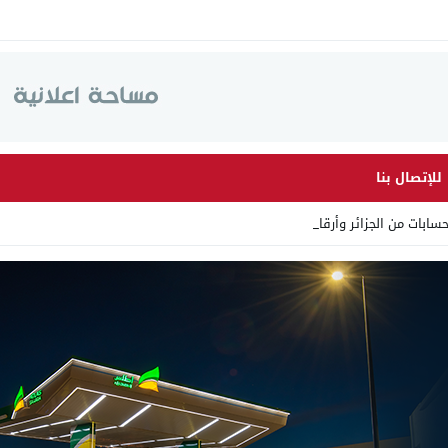
للإتصال بنا
ت من الجزائر وأرقاما بـ”213+_