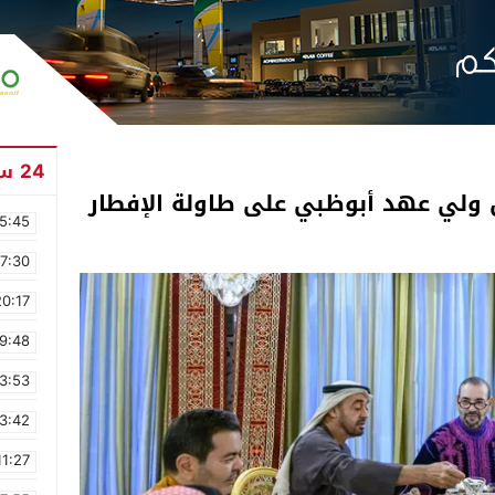
24 ساعة
ولي عهد أبوظبي على طاولة الإفطار
5:45
17:30
20:17
9:48
3:53
3:42
11:27