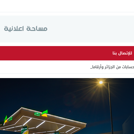
للإتصال بنا
ت من الجزائر وأرقاما بـ”213 _