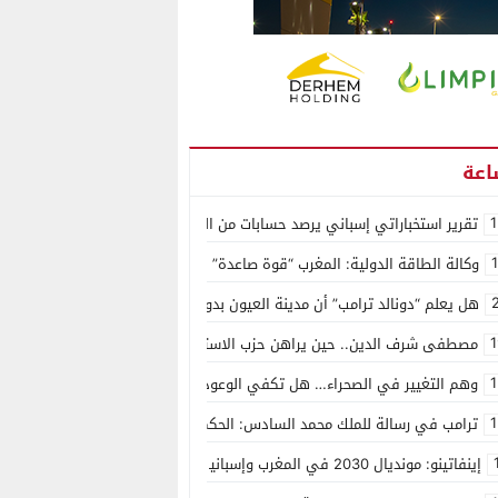
1
تقرير استخباراتي إسباني يرصد حسابات من الجزائر وأرقاما بـ”213+” ضمن حملة رقمية منظمة حرّضت على اقتحام سبتة
وكالة الطاقة الدولية: المغرب “قوة صاعدة” في سوق المعادن الاستراتيجية ال
هل يعلم “دونالد ترامب” أن مدينة العيون بدون ماء؟
1
مصطفى شرف الدين.. حين يراهن حزب الاستقلال على الكفاءة ويمنح الشباب ف
1
وهم التغيير في الصحراء… هل تكفي الوعود الفارغة لصناعة الواقع؟
1
ترامب في رسالة للملك محمد السادس: الحكم الذاتي هو الأساس الوحيد لحل ق
إينفاتينو: مونديال 2030 في المغرب وإسبانيا والبرتغال سيكون “الأجمل في التاريخ”