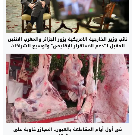
نائب وزير الخارجية الأمريكية يزور الجزائر والمغرب الاثنين
المقبل لـ”دعم الاستقرار الإقليمي” وتوسيع الشراكات
الاستراتيجية
في أول أيام المقاطعة بالعيون. المجازر خاوية على