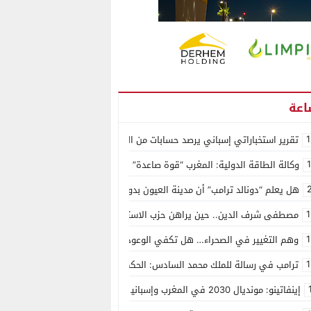
1
تقرير استخباراتي إسباني يرصد حسابات من الجزائر وأرقاما بـ”213+” ضمن حملة رقمية منظمة حرّضت على اقتحام سبتة
وكالة الطاقة الدولية: المغرب “قوة صاعدة” في سوق المعادن الاستراتيجية ال
هل يعلم “دونالد ترامب” أن مدينة العيون بدون ماء؟
1
مصطفى شرف الدين.. حين يراهن حزب الاستقلال على الكفاءة ويمنح الشباب ف
1
وهم التغيير في الصحراء… هل تكفي الوعود الفارغة لصناعة الواقع؟
1
ترامب في رسالة للملك محمد السادس: الحكم الذاتي هو الأساس الوحيد لحل ق
إينفاتينو: مونديال 2030 في المغرب وإسبانيا والبرتغال سيكون “الأجمل في التاريخ”