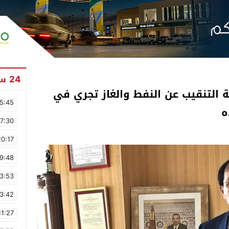
24 ساعة
ة التنقيب عن النفط والغاز تجري في
5:45
ه
17:30
20:17
9:48
3:53
3:42
11:27