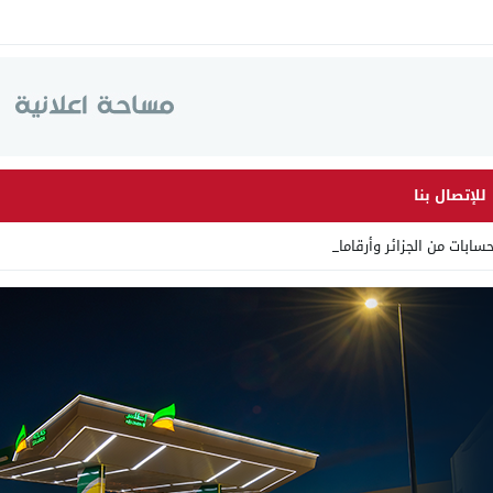
للإتصال بنا
 من الجزائر وأرقاما بـ”213+” _