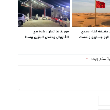
حقيقة لقاء وفدي
موريتانيا تعلن زيادة في
البوليساريو وتمسك
الغازوال وخفض البنزين وسط
يار الحكم الذاتي في
بوادر أزمة تموين
راء
ية مشار إليها بـ
*