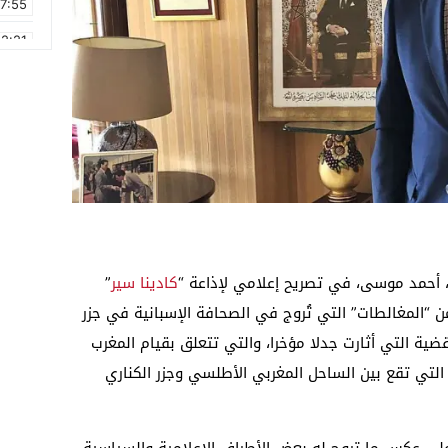
17:55
2:21
2:09
16:15
0:49
1:09
17:20
6:58
، أحمد موسى، في تصريح إعلامي لإذاعة “
كادينا سير
”
من “المغالطات” التي تُروج في الصحافة الإسبانية في جزر
ضية التي أثارت جدلا مؤخرا، والتي تتعلق بقيام المغرب
ة التي تقع بين الساحل المغربي الأطلسي وجزر الكناري
ى عكس ما تروج له بعض الأطراف الإعلامية والسياسية