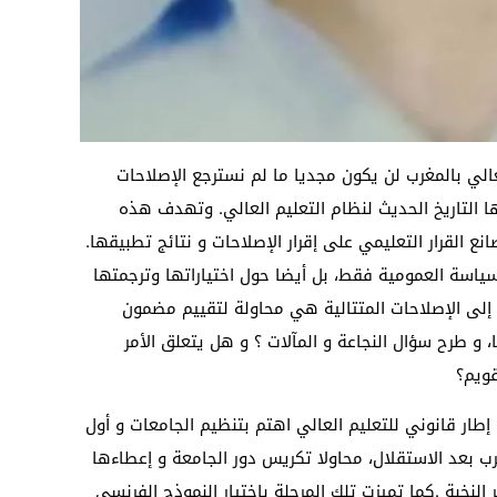
عالي بالمغرب لن يكون مجديا ما لم نسترجع الإصلاحات
ها التاريخ الحديث لنظام التعليم العالي. وتهدف هذه
ع القرار التعليمي على إقرار الإصلاحات و نتائج تطبيقها.
لسياسة العمومية فقط، بل أيضا حول اختياراتها وترجمتها
إلى الإصلاحات المتتالية هي محاولة لتقييم مضمون
و طرح سؤال النجاعة و المآلات ؟ و هل يتعلق الأمر
قويم؟
اية مع ظهير 25 فبراير 1975 كأول إطار قانوني للتعليم العالي اهتم بتنظيم الجامعات و أول
 بعد الاستقلال، محاولا تكريس دور الجامعة و إعطاءها
لنخبة .كما تميزت تلك المرحلة بإختيار النموذج الفرنسي