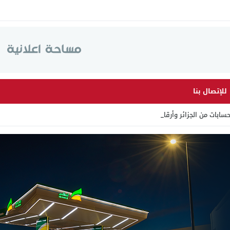
للإتصال بنا
ن الجزائر وأرقاما بـ”213+” ضمن _