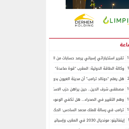
1
تقرير استخباراتي إسباني يرصد حسابات من الجزائر وأرقاما بـ”213+” ضمن حملة رقمية منظمة حرّضت على اقتحام سبتة
وكالة الطاقة الدولية: المغرب “قوة صاعدة” في سوق المعادن الاستراتيجية ال
هل يعلم “دونالد ترامب” أن مدينة العيون بدون ماء؟
1
مصطفى شرف الدين.. حين يراهن حزب الاستقلال على الكفاءة ويمنح الشباب ف
1
وهم التغيير في الصحراء… هل تكفي الوعود الفارغة لصناعة الواقع؟
1
ترامب في رسالة للملك محمد السادس: الحكم الذاتي هو الأساس الوحيد لحل ق
إينفاتينو: مونديال 2030 في المغرب وإسبانيا والبرتغال سيكون “الأجمل في التاريخ”