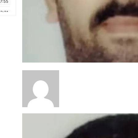
17:55
2:21
2:09
16:15
0:49
1:09
17:20
6:58