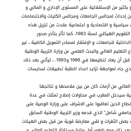
كثير من الإستقلالية على المستوى الإداري و المالي و
 من إحداث لمجالس الجامعات ومجالس الكليات والاختصاصات
ف سياسية و اقتصادية و اجتماعية عقدت من تنزيل هذه
التصورات بسبب ما عرفه المغرب مع سياسة التقويم الهيكلي لسنة 1983، كما تأثر بتأخر صدور
اخلية للجامعات، و الإفتقار لمصادر التمويل الكافية ، غير
تعليم العالي والبحث العلمي عن وزارة التربية الوطنية
وتنظيمه بمرسوم ملكي في 19 يناير 1976، قبل أن يعاد تنظيمها في 1986 و1993. ، ليأتي بعد ذلك
ف بالمخطط الثلاثي (1978 – 1980) الذي جاء لمواجهة تزايد اعداد الطلبة تطبيقات لسايسات
لعالي من أزمات كان من بين ملامحها و نتائجها
عية سيدخل المغرب في محاولات إصلاح تمثلت في عدة
طاع الذين تعاقبوا على الاشراف على وزارة الوصية على
امعي شامل” الذي قدمه وزير التربية الوطنية السابق
لشكيلي سنة 1992 لكنه عرف بعض الثغرات و لقي معارضة قوية من قبل بعض الهيئات
.بعد ذلك ومع ظهور أول وزارة مستقلة للتعليم العالي و