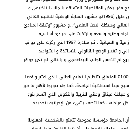
اح مقرا بعض المقتضيات المتعلقة بالجانب التنظيمي و
المالي و البيداغوجي ، ومشروع السيد إدريس خليل (1996).و مشروع النقابة الوطنية للتعليم العالي
ليم العالي وهيكلة البحث العلمي”. .و مشروع “وثيقة المبادئ
 25 يونيو 1995 الصادر عن لجنة وطنية واسعة و ارتكزت على مبادئ أساسية:
الدمقرطة و التوحيد، التعريب و التعميم ،الإلزامية و المجانية . ثم مبادرة 1997 التي ركزت على جوانب
عالي و تغيير الوضع القانوني للأساتذة و الشواهد
يع لم تلامس الجانب البيداغوجي و بالتالي لم تغير جوهر
كل هذه المبادرات و غيرها ستتوج بالقانون 01.00 المتعلق بتنظيم التعليم العالي. الذي اعتبر واقعيا
يخ مبدأ استقلالية الجامعة، كما جاء تتويجا لأهم ما ميز
ة التعليمية بالمغرب سنة 1999 وهو صياغة ميثاق وطني للتربية والتكوين الذي اتسم بنوع
كل مراحلها، كما اتصف بشيء من الإجرائية بتحديده
00.0 نص صراحة على أن الجامعة مؤسسة عمومية تتمتع بالشخصية المعنوية
اغوجي. ولذلك نلاحظ على أن هذا القانون حاول إرساء