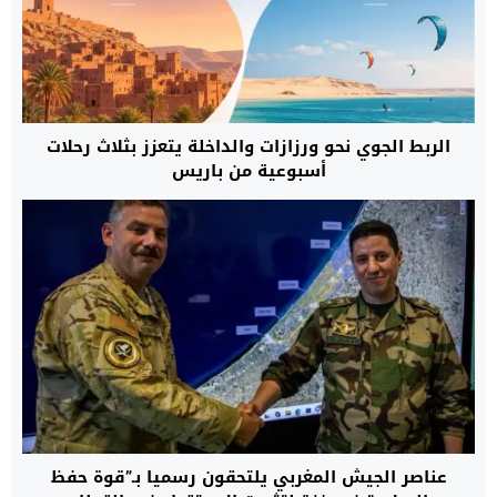
الربط الجوي نحو ورزازات والداخلة يتعزز بثلاث رحلات
أسبوعية من باريس
عناصر الجيش المغربي يلتحقون رسميا بـ”قوة حفظ