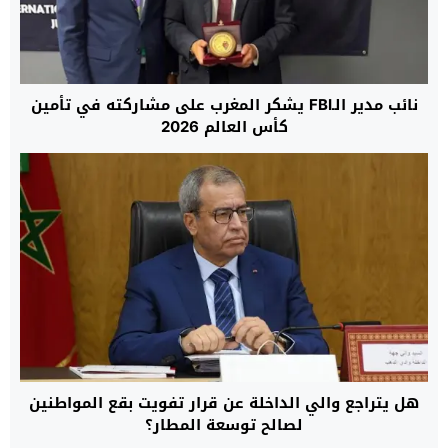
نائب مدير الـFBI يشكر المغرب على مشاركته في تأمين
كأس العالم 2026
هل يتراجع والي الداخلة عن قرار تفويت بقع المواطنين
لصالح توسعة المطار؟