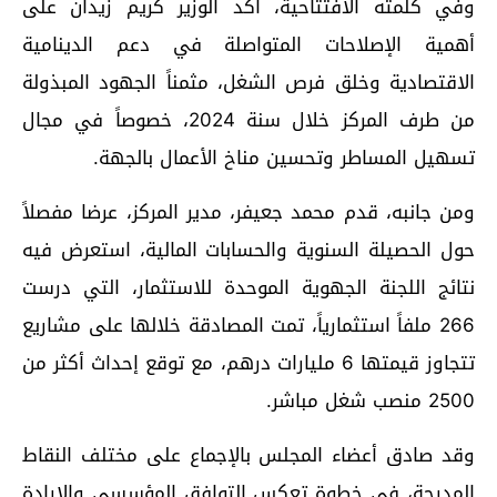
وفي كلمته الافتتاحية، أكد الوزير كريم زيدان على
أهمية الإصلاحات المتواصلة في دعم الدينامية
الاقتصادية وخلق فرص الشغل، مثمناً الجهود المبذولة
من طرف المركز خلال سنة 2024، خصوصاً في مجال
تسهيل المساطر وتحسين مناخ الأعمال بالجهة.
ومن جانبه، قدم محمد جعيفر، مدير المركز، عرضا مفصلاً
حول الحصيلة السنوية والحسابات المالية، استعرض فيه
نتائج اللجنة الجهوية الموحدة للاستثمار، التي درست
266 ملفاً استثمارياً، تمت المصادقة خلالها على مشاريع
تتجاوز قيمتها 6 مليارات درهم، مع توقع إحداث أكثر من
2500 منصب شغل مباشر.
وقد صادق أعضاء المجلس بالإجماع على مختلف النقاط
المدرجة، في خطوة تعكس التوافق المؤسسي والإرادة