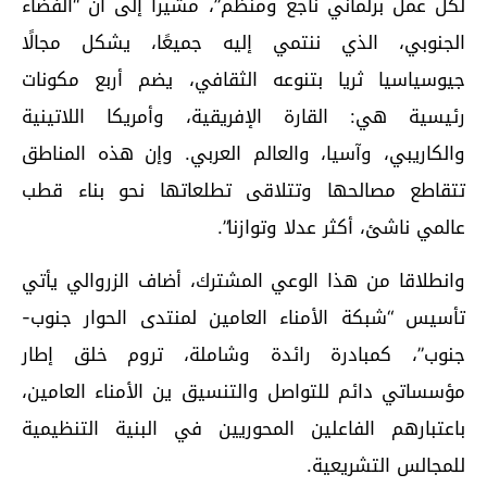
لكل عمل برلماني ناجع ومنظم”، مشيرا إلى أن “الفضاء
الجنوبي، الذي ننتمي إليه جميعًا، يشكل مجالًا
جيوسياسيا ثريا بتنوعه الثقافي، يضم أربع مكونات
رئيسية هي: القارة الإفريقية، وأمريكا اللاتينية
والكاريبي، وآسيا، والعالم العربي. وإن هذه المناطق
تتقاطع مصالحها وتتلاقى تطلعاتها نحو بناء قطب
عالمي ناشئ، أكثر عدلا وتوازنا”.
وانطلاقا من هذا الوعي المشترك، أضاف الزروالي يأتي
تأسيس “شبكة الأمناء العامين لمنتدى الحوار جنوب-
جنوب”، كمبادرة رائدة وشاملة، تروم خلق إطار
مؤسساتي دائم للتواصل والتنسيق ين الأمناء العامين،
باعتبارهم الفاعلين المحوريين في البنية التنظيمية
للمجالس التشريعية.