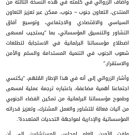
وأضاف الزروالي في كلمته في هذه النسخة الثالثة من
المنتدى، التعاون جنوب – جنوب، ممكن عبر تعزيز التعاون
السياسي والاقتصادي والاجتماعي، وتوسيع آفاق
التشاور والتنسيق المؤسساتي، بما “يستجيب لمسعى
اضطلاع مؤسساتنا البرلمانية في الاستجابة لتطلعات
شعوب الجنوب في التنمية المستدامة والسلم والأمن
والاستقرار.”
وأشار الزروالي إلى أنه في هذا الإطار المُلهم، “يكتسي
اجتماعنا أهمية مضاعفة، باعتباره ترجمة عملية لمسعى
وطموح مؤسساتنا البرلمانية من تمكين الفضاء الجنوبي
من آليات فعالة للتشاور والعمل المشترك، وتعزيز قدراته
المؤسساتية والإدارية لمواجهة التحديات المتعددة”.
ولفت الأمين العام لمجلس المستشارين إلى أن