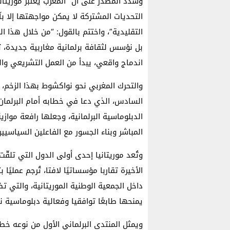
وشدد المصدر على أن “المغرب يعتبر موريتان
التحديات المشتركة لا يمكن مواجهتها إلا 
التقليدية”، واختتم بالقول: “من خلال هذا ال
بل نؤسس لثقافة برلمانية مغاربية جديدة، ت
اندماج واقعي، يبدأ من العمل التشريعي وال
والتحرك المغربي نحو نواكشوط بهذا الزخم، 
السادس، الذي دعا في خطابه أمام البرلمان، خ
الدبلوماسية البرلمانية، وجعلها رافعة موازي
المباشر وبناء الجسور مع الفاعلين السياسي
وتُعد موريتانيا إحدى أولى الدول التي تلق
الأخيرة تقاربا مؤسساتيًا لافتا، تُرجم عمليًا
يمنحها طابعًا توافقيا وفعالية دبلوماسية ن
ويمثل المنتدى البرلماني الأول من نوعه خطو