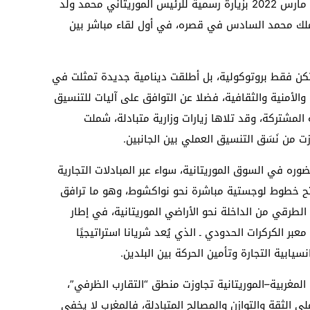
بدأت بتكثيف الاتصالات الوزارية، وتوجت في مارس 2022 بزيارة رسمية للرئيس الموريتاني محمد ولد
الملك محمد السادس في قصره، في أول لقاء مباشر بين
لم تكن فقط بروتوكولية، بل أطلقت دينامية جديدة تمثلت في
والأمنية والثقافية، فضلا عن التوافق على آليات للتنسيق
المشتركة، وقد تلاها زيارات وزارية متبادلة، شملت
ت من نَسَق التنسيق العملي بين الجانبين.
ه في السوق الموريتانية، سواء عبر المبادلات التجارية
تح خطوط لوجستية مباشرة نحو نواكشوط، وهو ما ترافق
 الطرقي من الداخلة نحو الأراضي الموريتانية، في إطار
ر الكركرات الحدودي ـ الذي يُعد شريانا استراتيجيًا
انسيابية التجارة وتأمين الحركة بين البلدين.
المغربية–الموريتانية تجاوزت منطق “التقارب الظرفي”،
 الثقة والتوازن والمصالح المتبادلة، فالمغرب لا يخفي