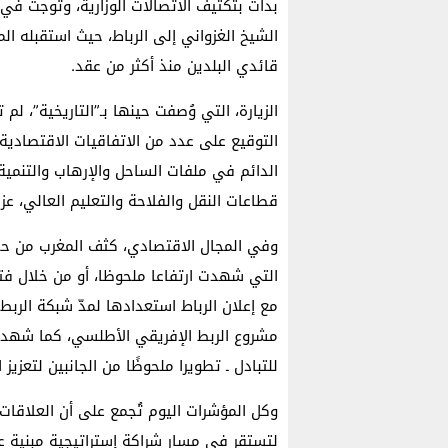
الشيخ الغزواني إلى الرباط، حيث استقبله 
قائدي البلدين منذ أكثر من عقد.
الزيارة، التي وُصفت حينها بـ”التاريخية”، 
التوقيع على عدد من الاتفاقيات الاقتصادية 
الدائم في ملفات الساحل والإرهاب والتنمية 
قطاعات النقل والفلاحة والتعليم العالي، عزز
وفي المجال الاقتصادي، كثف المغرب من حضور
التي شهدت ارتفاعا ملحوظا، أو من خلال ف
مع إعلان الرباط استعدادها لمدّ شبكة الربط
مشروع الربط الإفريقي الأطلسي، كما شهد معب
للتبادل ـ تطويرا ملحوظًا من الجانبين لتعزيز 
وكل المؤشرات اليوم تُجمع على أن العلاقات 
لتستقر في مسار شراكة إستراتيجية مبنية على