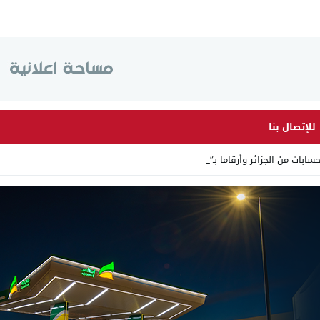
للإتصال بنا
الجزائر وأرقاما بـ”213+” ضمن حملة_