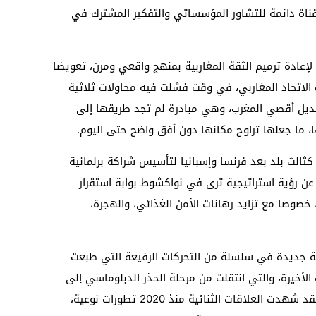
قناة دائمة للتشاور المؤسساتي والتفكير المشترك في
لإعادة ترميم الثقة المغاربية بمنهج واقعي ومرن، تعويضا
لاتحاد المغاربي، في وقت فشلت فيه محاولات ثلاثية
بديل أقصي المغرب، وهي مبادرة لم تجد طريقها إلى
، ما جعلها تراوح مكانها دون أفق واضح حتى اليوم.
 كثالث بلد بعد فرنسا وإسبانيا لتأسيس شراكة برلمانية
 عن رؤية استراتيجية ترى في نواكشوط بوابة استقرار
صوصا مع تزايد رهانات الأمن الغذائي، والهجرة،
ة جديدة في سلسلة من التحركات الرفيعة التي طبعت
 الأخيرة، والتي انتقلت من مرحلة الحذر الدبلوماسي إلى
دينامية تعاون متسارعة ومتعددة الأبعاد، فقد شهدت العلاقات الثنائية منذ 2020 تطورات نوعية،