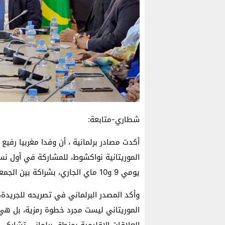
شطاري-متابعة:
أكدت مصادر برلمانية ، أن وفدا مغربيا رفيع
الموريتانية نواكشوط، للمشاركة في أول نسخ
يومي 9 و10 ماي الجاري، بشراكة بين الجمعية الوطنية الموريتانية ومجلسي البرلمان المغربي.
وأكد المصدر البرلماني في تصريحه للجريدة،
الموريتاني ليست مجرد خطوة رمزية، بل هي 
العلاقات الإقليمية بمنطق برلماني تشاركي،