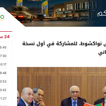
24 ساعة
ى نواكشوط، للمشاركة في أول نسخة
5:45
اني
17:30
20:17
9:48
3:53
3:42
11:27