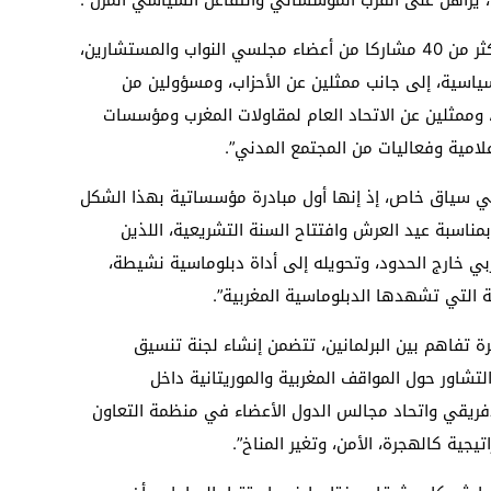
وكشف المصدر أن “الوفد المغربي سيضم أكثر من 40 مشاركا من أعضاء مجلسي النواب والمستشارين،
لسياسية، إلى جانب ممثلين عن الأحزاب، ومسؤولين من
 وممثلين عن الاتحاد العام لمقاولات المغرب ومؤسسات
لامية وفعاليات من المجتمع المدني”.
 سياق خاص، إذ إنها أول مبادرة مؤسساتية بهذا الشكل
ن بمناسبة عيد العرش وافتتاح السنة التشريعية، اللذين
ربي خارج الحدود، وتحويله إلى أداة دبلوماسية نشيطة،
 التي تشهدها الدبلوماسية المغربية”.
 تفاهم بين البرلمانين، تتضمن إنشاء لجنة تنسيق
لتشاور حول المواقف المغربية والموريتانية داخل
 الإفريقي واتحاد مجالس الدول الأعضاء في منظمة التعاون
جية كالهجرة، الأمن، وتغير المناخ”.