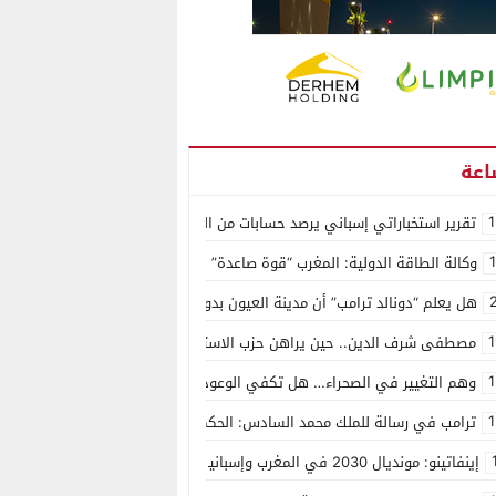
1
تقرير استخباراتي إسباني يرصد حسابات من الجزائر وأرقاما بـ”213+” ضمن حملة رقمية منظمة حرّضت على اقتحام سبتة
وكالة الطاقة الدولية: المغرب “قوة صاعدة” في سوق المعادن الاستراتيجية ال
هل يعلم “دونالد ترامب” أن مدينة العيون بدون ماء؟
1
مصطفى شرف الدين.. حين يراهن حزب الاستقلال على الكفاءة ويمنح الشباب ف
1
وهم التغيير في الصحراء… هل تكفي الوعود الفارغة لصناعة الواقع؟
1
ترامب في رسالة للملك محمد السادس: الحكم الذاتي هو الأساس الوحيد لحل ق
إينفاتينو: مونديال 2030 في المغرب وإسبانيا والبرتغال سيكون “الأجمل في التاريخ”