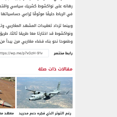
رهانه على نواكشوط كشريك سياسي واقتصاد
في الرباط حليفًا موثوقًا يُراعي حساسياتها 
وبينما تزداد تعقيدات المشهد المغاربي، وت
ونواكشوط قد اختارتا معا طريقا ثالثا، طريق
وطموحا نحو بناء فضاء مغاربي مرن يبدأ من 
رابط مختصر
مقالات ذات صلة
رغم التوتر الذي فجّره دعم مدريد
معهد مع