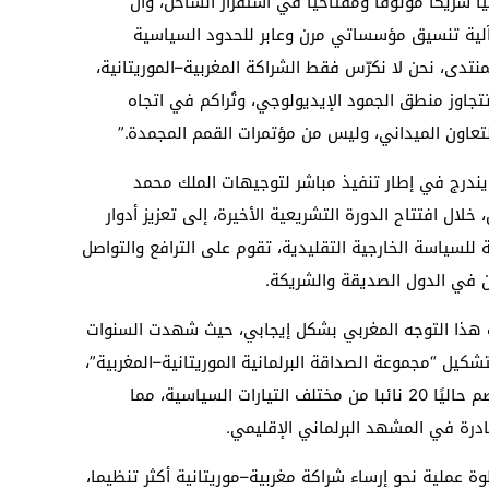
يا شريكا موثوقا ومفتاحيا في استقرار الساحل، وأن
بآلية تنسيق مؤسساتي مرن وعابر للحدود السياسية
منتدى، نحن لا نكرّس فقط الشراكة المغربية–الموريتانية،
تجاوز منطق الجمود الإيديولوجي، وتُراكم في اتجاه
تعاون الميداني، وليس من مؤتمرات القمم المجمدة.”
يندرج في إطار تنفيذ مباشر لتوجيهات الملك محمد
لال افتتاح الدورة التشريعية الأخيرة، إلى تعزيز أدوار
ة للسياسة الخارجية التقليدية، تقوم على الترافع والتواصل
ين في الدول الصديقة والشريكة.
ّت هذا التوجه المغربي بشكل إيجابي، حيث شهدت السنوات
 بتشكيل “مجموعة الصداقة البرلمانية الموريتانية–المغربية”،
داخل الجمعية الوطنية الموريتانية، والتي تضم حاليًا 20 نائبا من مختلف التيارات السياسية، مما
ادرة في المشهد البرلماني الإقليمي.
ة عملية نحو إرساء شراكة مغربية–موريتانية أكثر تنظيما،