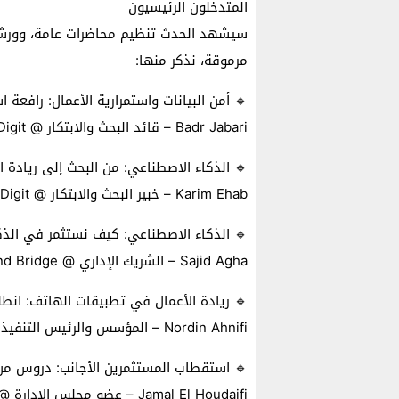
المتدخلون الرئيسيون
سيشهد الحدث تنظيم محاضرات عامة، وورش
مرموقة، نذكر منها:
🔹 أمن البيانات واستمرارية الأعمال: رافعة
Badr Jabari – قائد البحث والابتكار @ Be-Digit
🔹 الذكاء الاصطناعي: من البحث إلى ريادة ا
Karim Ehab – خبير البحث والابتكار @ Be-Digit
🔹 الذكاء الاصطناعي: كيف نستثمر في الذك
Sajid Agha – الشريك الإداري @ Bright and Bridge
🔹 ريادة الأعمال في تطبيقات الهاتف: انطل
Nordin Ahnifi – المؤسس والرئيس التنفيذي @ SmartSquare
🔹 استقطاب المستثمرين الأجانب: دروس من 
Jamal El Houdaifi – عضو مجلس الإدارة @ Business 2 Responsibility