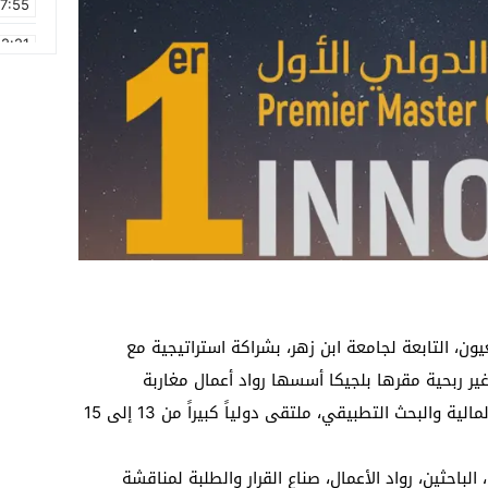
17:55
2:21
2:09
16:15
0:49
1:09
17:20
6:58
درسة العليا للتكنولوجيا (EST) بالعيون، التابعة لجامعة ابن زهر، بشراكة استراتيجية مع
ولوجية غير ربحية مقرها بلجيكا أسسها رواد أعمال مغاربة
وأوروبيون ينتمون إلى مجالات التكنولوجيا، المالية والبحث التطبيقي، ملتقى دولياً كبيراً من 13 إلى 15
لباحثين، رواد الأعمال، صناع القرار والطلبة لمناقشة