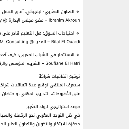
🔹 التعاون المغربي-البلجيكي: آفاق التنقل 
Ibrahim Akrouh – عضو مجلس الإدارة @ Business 2 Responsibility
🔹 احتياجات السوق: هل التعليم قادر على 
Bilal El Ouardi – المدير @ Mi Consulting
🔹 الاستثمار في الشباب المغربي: كيف نُع
Soufiane El Hatri – الشريك المؤسس والرئيس التنفيذي @ Mindcraft
توقيع اتفاقيات شراكة
سيعرف الملتقى توقيع عدة اتفاقيات شراكة
على الأطروحات، التدريب المهني، واحتضان ال
موعد استراتيجي لرواد التغيير
في ظل التوجه المغربي نحو الرقمنة والسياد
محفزة للابتكار والتكوين والتعاون العابر للح