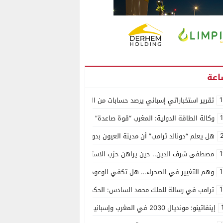
1
تقرير استخباراتي إسباني يرصد حسابات من الجزائر وأرقاما بـ”213+” ضمن حملة رقمية منظمة حرّضت على اقتحام سبتة
وكالة الطاقة الدولية: المغرب “قوة صاعدة” في سوق المعادن الاستراتيجية ال
هل يعلم “دونالد ترامب” أن مدينة العيون بدون ماء؟
1
مصطفى شرف الدين.. حين يراهن حزب الاستقلال على الكفاءة ويمنح الشباب ف
1
وهم التغيير في الصحراء… هل تكفي الوعود الفارغة لصناعة الواقع؟
1
ترامب في رسالة للملك محمد السادس: الحكم الذاتي هو الأساس الوحيد لحل ق
إينفاتينو: مونديال 2030 في المغرب وإسبانيا والبرتغال سيكون “الأجمل في التاريخ”