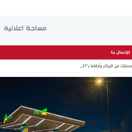
للإتصال بنا
جزائر وأرقاما بـ”213+” ضمن حملة رقم_