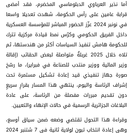
أما نذير العرباوي الدبلوماسي المخضرم، فقد أمضى
قرابة عامين على رأس الحكومة، شهدت تعديلا واسعا
في نونبر 2024 عزّز الحضور المباشر للمؤسسة العسكرية
داخل الفريق الحكومي وكرّس نمط قيادة مركزية تترك
للحكومة هامش تنفيذ السياسات أكثر من هندستها، ثم
تلاه خلال 2025 غربلةٌ متواصلة لبعض الحقائب (إقالة
وزير المالية ووزير منتدب للصناعة في فبراير)، ما رسّخ
صورة جهاز تنفيذي قيد إعادة تشكيل مستمرة تحت
إشراف الرئاسة واليوم، ينتهي هذا المسار بقرارٍ سريعٍ
دون تقديم مبررات مفصلة من الرئاسة، على عادة
البلاغات الجزائرية الرسمية في حالات الإنهاء والتعيين.
وقراءة هذا التحول تقتضي وضعه ضمن سياق أوسع،
وهي إعادة انتخاب تبون لولاية ثانية في 7 شتنبر 2024