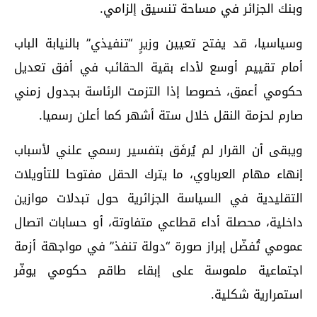
وبنك الجزائر في مساحة تنسيق إلزامي.
وسياسيا، قد يفتح تعيين وزيرٍ “تنفيذي” بالنيابة الباب
أمام تقييم أوسع لأداء بقية الحقائب في أفق تعديل
حكومي أعمق، خصوصا إذا التزمت الرئاسة بجدول زمني
صارم لحزمة النقل خلال ستة أشهر كما أعلن رسميا.
ويبقى أن القرار لم يُرفَق بتفسير رسمي علني لأسباب
إنهاء مهام العرباوي، ما يترك الحقل مفتوحا للتأويلات
التقليدية في السياسة الجزائرية حول تبدلات موازين
داخلية، محصلة أداء قطاعي متفاوتة، أو حسابات اتصال
عمومي تُفضّل إبراز صورة “دولة تنفذ” في مواجهة أزمة
اجتماعية ملموسة على إبقاء طاقم حكومي يوفّر
استمرارية شكلية.