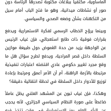
المأساوية، مكتفيا ببلاغات مكتوبة تصدرها الرئاسة دون
صور أو نشاطات ميدانية، وهو ما فتح الباب أمام سيل
من التكهنات بشأن وضعه الصحي والسياسي.
وبينما يروّج الخطاب الرسمي لفكرة الاستمرارية ويدفع
بقرارات فوقية ذات طابع استعجالي، فإن غياب الرئيس
عن الواجهة يزيد من حدة الغموض حول طبيعة موازين
السلطة داخل قصر المرادية، ويدفع لطرح سؤال هل ما
وقع مجرد تغيير حكومي عادي اقتضته اعتبارات تنفيذية
مرتبطة بالأزمة الراهنة، أم أن الأمر أعمق ومرتبط بإعادة
توزيع للأدوار داخل السلطة في لحظة انتقالية دقيقة؟
وهكذا، فإن غياب تبون عن المشهد العلني يظل عاملاً
ضاغطاً على صورة النظام السياسي الجزائري، لأنه يحجب
عن الرأي العام رمز الاستمرارية في وقت تتخذ فيه