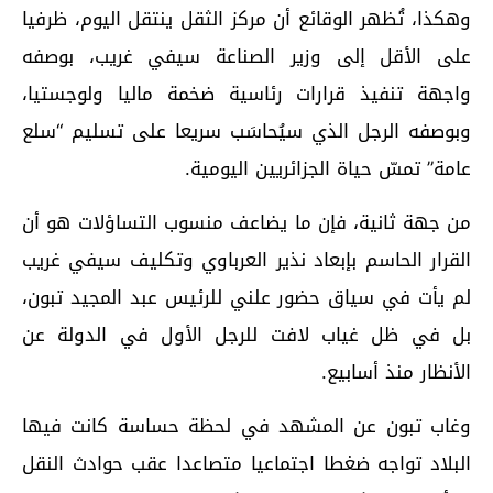
وهكذا، تُظهر الوقائع أن مركز الثقل ينتقل اليوم، ظرفيا
على الأقل إلى وزير الصناعة سيفي غريب، بوصفه
واجهة تنفيذ قرارات رئاسية ضخمة ماليا ولوجستيا،
وبوصفه الرجل الذي سيُحاسَب سريعا على تسليم “سلع
عامة” تمسّ حياة الجزائريين اليومية.
من جهة ثانية، فإن ما يضاعف منسوب التساؤلات هو أن
القرار الحاسم بإبعاد نذير العرباوي وتكليف سيفي غريب
لم يأت في سياق حضور علني للرئيس عبد المجيد تبون،
بل في ظل غياب لافت للرجل الأول في الدولة عن
الأنظار منذ أسابيع.
وغاب تبون عن المشهد في لحظة حساسة كانت فيها
البلاد تواجه ضغطا اجتماعيا متصاعدا عقب حوادث النقل