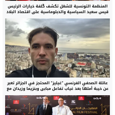
المنظمة التونسية للشغل تكشف كُلفة خيارات الرئيس
قيس سعيد السياسية والدبلوماسية على اقتصاد البلاد
المتدهور
عائلة الصحفي الفرنسي “غيليز” المحتجز في الجزائر تعبر
عن خيبة أملها بعد غياب تفاعل مبابي وبنزيما وزيدان مع
مناشداتها وتدعو إلى تحرك أوسع لإنهاء معاناته