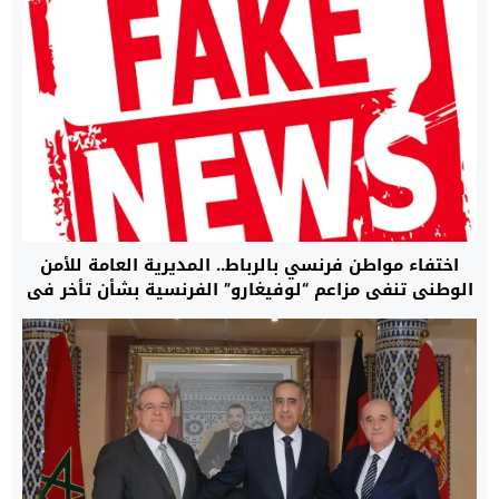
اختفاء مواطن فرنسي بالرباط.. المديرية العامة للأمن
الوطني تنفي مزاعم “لوفيغارو” الفرنسية بشأن تأخر في
البحث وتؤكد أن مصالحها تتابع القضية بما يفرضه
القانون (بلاغ)