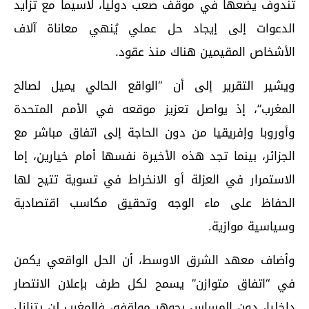
تندوف يضعها في موقف صعب دوليا، لاسيما مع تزايد
الدعوات إلى إيجاد حل عملي يُنهي معاناة آلاف
الأشخاص المقيمين هناك منذ عقود.
ويشير التقرير إلى أن “الواقع الحالي يميل لصالح
المغرب”، إذ يواصل تعزيز موقعه في الأمم المتحدة
وأوروبا وإفريقيا من دون الحاجة إلى اتفاق مباشر مع
الجزائر، بينما تجد هذه الأخيرة نفسها أمام خيارين، إما
الاستمرار في العزلة أو الانخراط في تسوية تتيح لها
الحفاظ على ماء الوجه وتحقيق مكاسب اقتصادية
وسياسية موازية.
وأضاف معهد الشرق الاوسط، أن الحل الواقعي يكمن
في “اتفاق متوازن” يسمح لكل طرف بإعلان الانتصار
داخليا، دون المساس بجوهر مواقفه، فالمغرب لن يتنازل