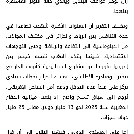
زال يؤطر مواقف البلدين ويغذي حالة التوتر المستمرة
بينهما.
ويضيف التقرير أن السنوات الأخيرة شهدت تصاعدا في
حدة التنافس بين الرباط والجزائر في مختلف المجالات،
من الدبلوماسية إلى الثقافة والرياضة وحتى التوجهات
الاقتصادية، فبينما يقدّم المغرب نفسه كجسر بين
إفريقيا وأوروبا عبر مشاريع استراتيجية كأنبوب الغاز مع
نيجيريا ومبادرة الأطلسي، تتمسك الجزائر بخطاب سيادي
يركز على مبدأ عدم التدخل ودعم أمن الساحل الإفريقي،
تٌرجم إلى سباق تسلح واضح، إذ بلغت ميزانية الدفاع
المغربية سنة 2025 نحو 13 مليار دولار، مقابل 25 مليار
دولار للجزائر.
أما على المستوى الدولي، فيشير التقرير إلى أن قرار