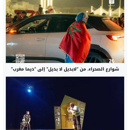
شوارع الصحراء. من “لابديل لا بديل” إلى “ديما مغرب”