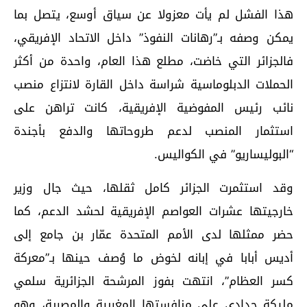
هذا الفشل لم يأت معزولا عن سياق أوسع، يتصل بما
يمكن وصفه بـ”رهانات النفوذ” داخل الاتحاد الإفريقي،
فالجزائر التي خاضت، مطلع هذا العام، واحدة من أكثر
الحملات الدبلوماسية شراسة داخل القارة لانتزاع منصب
نائب رئيس المفوضية الإفريقية، كانت تراهن على
استثمار المنصب لدعم طروحاتها والدفع بأجندة
“البوليساريو” في الكواليس.
وقد استثمرت الجزائر كامل ثقلها، حيث جال وزير
خارجيتها عشرات العواصم الإفريقية لحشد الدعم، كما
حضر ممثلها لدى الأمم المتحدة عمّار بن جامع إلى
أديس أبابا في إبانه لخوض ما وُصف حينها بـ”معركة
كسر العظام”، انتهت بفوز المرشحة الجزائرية سلمي
مليكة حدادي على منافستها المغربية والمصرية، وهو