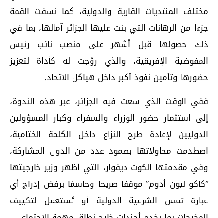
مختلف المنتديات القارية والدولية، كما نسفت القمة
جزءا من الرهانات التي بنت عليها الجزائر آمالها، بما في
ذلك حصولها قبل أشهر على منصب نائب رئيس
المفوضية الإفريقية، والذي روّجت له كأداة لتعزيز
حضورها وتأمين نفوذ أكبر داخل هياكل الاتحاد.
ففي الوقت الذي سعت فيه الجزائر، عبر هذه الندوة،
إلى استثمار حضور الوزراء والسفراء وكبار المسؤولين
الدوليين لإعادة طرح النزاع داخل الكلمة الختامية،
اصطدمت محاولاتها بصمود عدد من الدول المشاركة،
وفي مقدمتها الكوت ديفوار، التي أظهر وزير خارجيتها
“كاكو ليون أدوم” موقفا صريحا وحاسمًا برفض إدراج أي
عبارة تمس الشرعية الدولية أو تُستعمل لتكييف
المخرجات بما يخدم أجندات خارج نطاق مهمة الاجتماع.