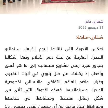
شطاري خاص
31 ديسمبر 2025
شطاري-متابعة:
تعكس الأجوبة التي تلقاها اليوم الأربعاء سينمائيو
الصحراء المغربية من لجنة دعم الأفلام وضعا إشكاليا
يتجاوز مجرد رفض مشاريع سينمائية إلى ما هو أعمق
وأخطر، إذ يكشف عن خلل بنيوي في آليات التقييم،
وغياب واضح للفهم الثقافي والإنساني لخصوصية
الصحراء وسينمائييها. فهذه الأجوبة، التي تأتي في
شكل رسائل مقتضبة ومتشابهة في صياغتها
ومبرراتها، تبدو فارغة من أي مضمون نقدي حقيقي، ولا