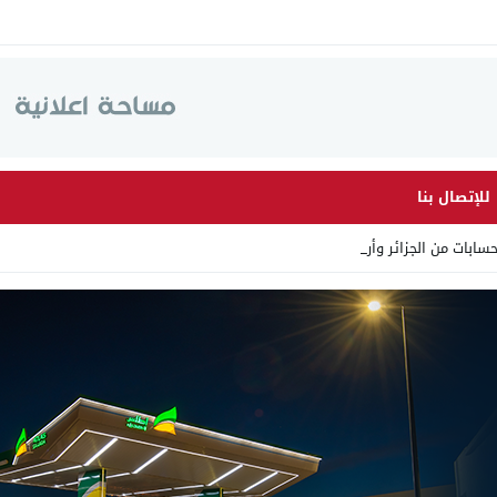
للإتصال بنا
ات من الجزائر وأرقاما بـ”2 _