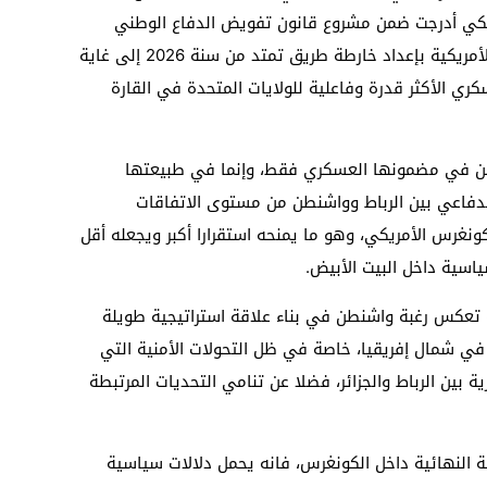
يكي أدرجت ضمن مشروع قانون تفويض الدفاع الوطني
للسنة المالية 2027 بندا يلزم وزارة الدفاع الأمريكية بإعداد خارطة طريق تمتد من سنة 2026 إلى غاية
عسكري الأكثر قدرة وفاعلية للولايات المتحدة في القارة
كمن في مضمونها العسكري فقط، وإنما في طبيعتها
الدفاعي بين الرباط وواشنطن من مستوى الاتفاقات
ونغرس الأمريكي، وهو ما يمنحه استقرارا أكبر ويجعله أقل
لسياسية داخل البيت الأبيض.
 تعكس رغبة واشنطن في بناء علاقة استراتيجية طويلة
ا في شمال إفريقيا، خاصة في ظل التحولات الأمنية التي
 بين الرباط والجزائر، فضلا عن تنامي التحديات المرتبطة
ة النهائية داخل الكونغرس، فانه يحمل دلالات سياسية