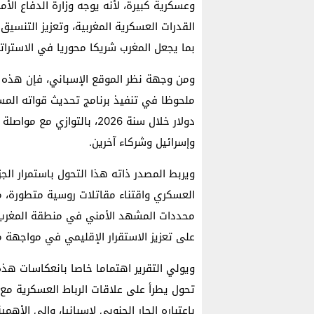
وعسكرية كبيرة، لأنه يوجه وزارة الدفاع ال
القدرات العسكرية المغربية، وتعزيز التنسيق 
بما يجعل المغرب شريكا محوريا في الاستراتيج
ومن وجهة نظر الموقع الإسباني، فإن هذه 
دولار خلال سنة 2026، بالتو
وإسرائيل وشركاء آخرين.
ويربط المصدر ذاته هذا التحول باستمرار الج
العسكري واقتناء مقاتلات روسية متطورة، معت
محددات المشهد الأمني في منطقة المغرب الك
على تعزيز الاستقرار الإقليمي في مواجهة م
ويولي التقرير اهتماما خاصا بانعكاسات هذه 
تحول يطرأ على علاقات الرباط العسكرية مع 
باعتباره الجار الجنوبي لإسبانيا، وإلى الأه