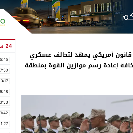
24 ساعة
انون أمريكي يمهد لتحالف عسكري
5:45
رب مخافة إعادة رسم موازين القوة بمنطقة
17:30
20:17
9:48
3:53
3:42
11:27