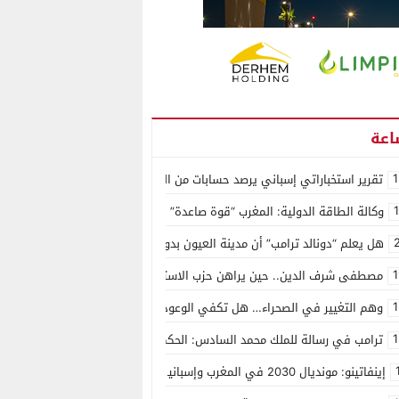
1
تقرير استخباراتي إسباني يرصد حسابات من الجزائر وأرقاما بـ”213+” ضمن حملة رقمية منظمة حرّضت على اقتحام سبتة
وكالة الطاقة الدولية: المغرب “قوة صاعدة” في سوق المعادن الاستراتيجية ال
هل يعلم “دونالد ترامب” أن مدينة العيون بدون ماء؟
1
مصطفى شرف الدين.. حين يراهن حزب الاستقلال على الكفاءة ويمنح الشباب ف
1
وهم التغيير في الصحراء… هل تكفي الوعود الفارغة لصناعة الواقع؟
1
ترامب في رسالة للملك محمد السادس: الحكم الذاتي هو الأساس الوحيد لحل ق
إينفاتينو: مونديال 2030 في المغرب وإسبانيا والبرتغال سيكون “الأجمل في التاريخ”