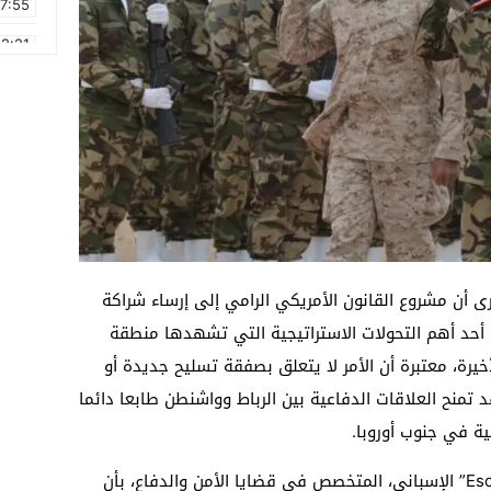
17:55
2:21
2:09
16:15
0:49
1:09
17:20
6:58
رى أن مشروع القانون الأمريكي الرامي إلى إرساء شراكة
أحد أهم التحولات الاستراتيجية التي تشهدها منطقة
خيرة، معتبرة أن الأمر لا يتعلق بصفقة تسليح جديدة أو
تمنح العلاقات الدفاعية بين الرباط وواشنطن طابعا دائما
ية في جنوب أوروبا.
وفي هذا السياق، أفاد موقع “Escudo Digital” الإسباني، المتخصص في قضايا الأمن والدفاع، بأن