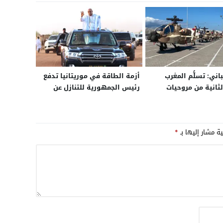
اني: تسلُّم المغرب
أزمة الطاقة في موريتانيا تدفع
لثانية من مروحيات
رئيس الجمهورية للتنازل عن
الأمريكية يضع الرباط
راتبه.. والحكومة تلجأ للحظر
قوة استراتيجي ويقرب
الجزئي لتنقل السيارات داخل
 معايير جيوش حلف
المدن
ية مشار إليها بـ
*