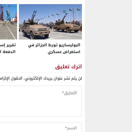
البوليساريو تورط الجزائر في
تقرير إسب
استعراض عسكري
الدفعة ا
“أباتشي” 
في موقع 
اترك تعليق
قواته من
لن يتم نشر عنوان بريدك الإلكتروني.
الحقول الإلزام
“الناتو”