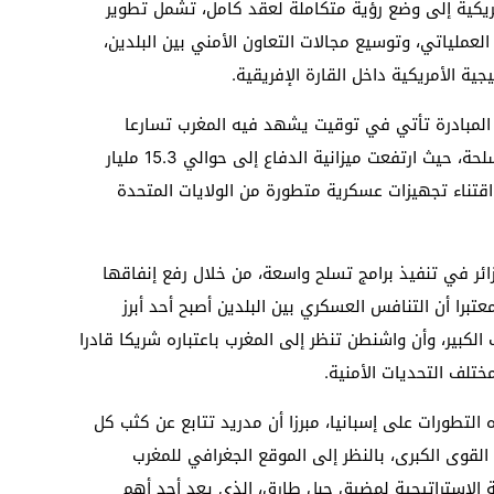
أمريكية إلى وضع رؤية متكاملة لعقد كامل، تشمل تطوير
العملياتي، وتوسيع مجالات التعاون الأمني بين البلدين،
ية الأمريكية داخل القارة الإفريقية.
المبادرة تأتي في توقيت يشهد فيه المغرب تسارعا
ملحوظا في تنفيذ برنامج تحديث قواته المسلحة، حيث ارتفعت ميزانية الدفاع إلى حوالي 15.3 مليار
ازي مع مواصلة اقتناء تجهيزات عسكرية متطورة من الولايات المتحدة
زائر في تنفيذ برامج تسلح واسعة، من خلال رفع إنفاقها
برا أن التنافس العسكري بين البلدين أصبح أحد أبرز
بير، وأن واشنطن تنظر إلى المغرب باعتباره شريكا قادرا
ختلف التحديات الأمنية.
التطورات على إسبانيا، مبرزا أن مدريد تتابع عن كثب كل
القوى الكبرى، بالنظر إلى الموقع الجغرافي للمغرب
مية الاستراتيجية لمضيق جبل طارق، الذي يعد أحد أهم