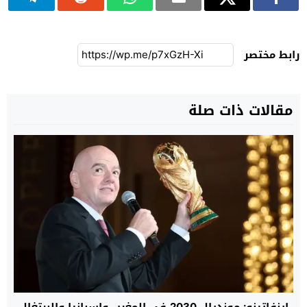
رابط مختصر
مقالات ذات صلة
إينفاتينو: مونديال 2030 في المغرب وإسبانيا والبرتغال