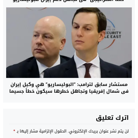
لتحويلها إلى ذراع عسكري يهدد استقرار شمال إفريقيا
مستشار سابق لترامب: “البوليساريو” هي وكيل إيران
في شمال إفريقيا وتجاهل خطرها سيكون خطأ جسيما
اترك تعليق
لن يتم نشر عنوان بريدك الإلكتروني.
الحقول الإلزامية مشار إليها بـ
*