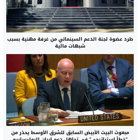
طرد عضوة لجنة الدعم السينمائي من غرفة مهنية بسبب
شبهات مالية
مبعوث البيت الأبيض السابق للشرق الأوسط يحذر من
“خطأ استراتيجي” في تجاهل دعم إيران للبوليساريو