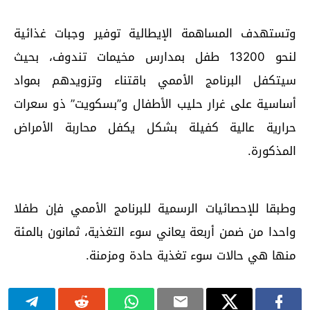
وتستهدف المساهمة الإيطالية توفير وجبات غذائية
لنحو 13200 طفل بمدارس مخيمات تندوف، بحيث
سيتكفل البرنامج الأممي باقتناء وتزويدهم بمواد
أساسية على غرار حليب الأطفال و”بسكويت” ذو سعرات
حرارية عالية كفيلة بشكل يكفل محاربة الأمراض
المذكورة.
وطبقا للإحصائيات الرسمية للبرنامج الأممي فإن طفلا
واحدا من ضمن أربعة يعاني سوء التغذية، ثمانون بالمئة
منها هي حالات سوء تغذية حادة ومزمنة.