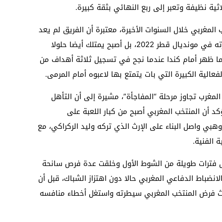
ية نظيفة وتعبر إلى ربع النهائي بثقة كبيرة.
 المغربي خلال السنوات الأخيرة، معتبرة أن الفريق لم يعد
يعتمد فقط على الصلابة الدفاعية التي ميزته في مونديال قطر 2022، بل أصبح يمتلك أيضا حلولا
ما ظهر أمام كندا عندما نجح في تسجيل ثلاثة أهداف من
الية الكبيرة التي بات يتمتع بها لاعبوه أمام المرمى.
 المغرب تجاوز مرحلة “المفاجأة”، مشيرة إلى أن التأهل
ؤكد أن المنتخب المغربي أصبح من كبار اللعبة على
بي واصل البناء على الإرث الذي تركه وليد الركراكي، مع
 الفنية.
لال فترات طويلة من الشوط الأول وخلقت عدة فرص سانحة
لانضباط الدفاعي المغربي حالا دون اهتزاز الشباك، قبل أن
حيث فرض المنتخب المغربي سيطرته واستغل أخطاء منافسه