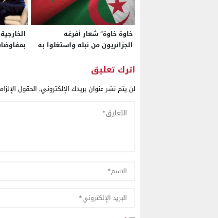
خاوة خاوة” شعار أفرغه
الخارجية
الجزائريون من نبله واستغلوا به
بمفاوضات
طيبة المغاربة لنفث سمومهم
الصحراء ا
مجلس الأ
اترك تعليق
لن يتم نشر عنوان بريدك الإلكتروني.
الحقول الإلزام