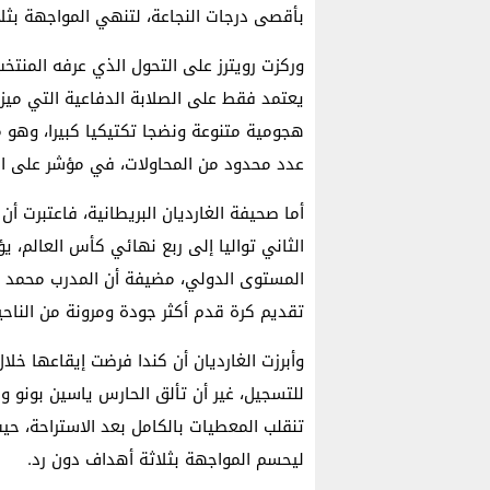
بأقصى درجات النجاعة، لتنهي المواجهة بثلاث
وركزت رويترز على التحول الذي عرفه المنتخب
هجومية متنوعة ونضجا تكتيكيا كبيرا، وهو 
عدد محدود من المحاولات، في مؤشر على الفع
أما صحيفة الغارديان البريطانية، فاعتبرت أن
الثاني تواليا إلى ربع نهائي كأس العالم، ي
المستوى الدولي، مضيفة أن المدرب محمد وه
تقديم كرة قدم أكثر جودة ومرونة من الناحية
وأبرزت الغارديان أن كندا فرضت إيقاعها خ
للتسجيل، غير أن تألق الحارس ياسين بونو وا
تنقلب المعطيات بالكامل بعد الاستراحة، 
ليحسم المواجهة بثلاثة أهداف دون رد.