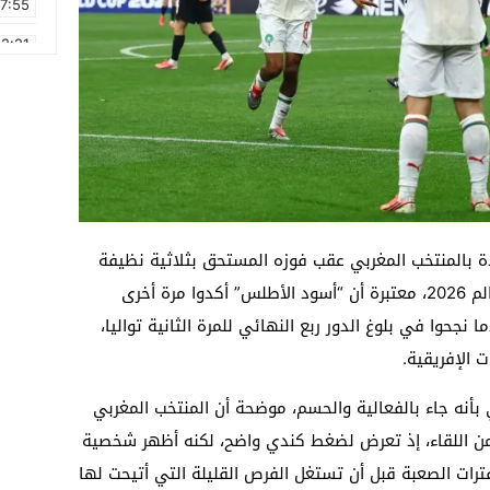
17:55
2:21
2:09
16:15
0:49
1:09
17:20
دة بالمنتخب المغربي عقب فوزه المستحق بثلاثية نظيفة
6:58
على منتخب كندا، في ثمن نهائي كأس العالم 2026، معتبرة أن “أسود الأطلس” أكدوا مرة أخرى
نجحوا في بلوغ الدور ربع النهائي للمرة الثانية تواليا،
 الإفريقية.
ي بأنه جاء بالفعالية والحسم، موضحة أن المنتخب المغربي
ن اللقاء، إذ تعرض لضغط كندي واضح، لكنه أظهر شخصية
فترات الصعبة قبل أن تستغل الفرص القليلة التي أتيحت لها