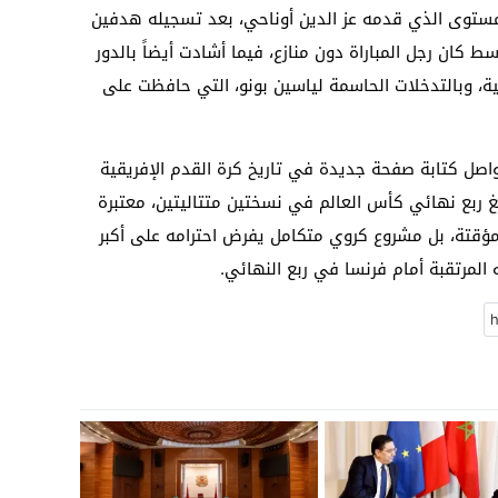
لمستوى الذي قدمه عز الدين أوناحي، بعد تسجيله هدفين
سط كان رجل المباراة دون منازع، فيما أشادت أيضاً بالدور
ية، وبالتدخلات الحاسمة لياسين بونو، التي حافظت على
يواصل كتابة صفحة جديدة في تاريخ كرة القدم الإفريقية
لغ ربع نهائي كأس العالم في نسختين متتاليتين، معتبرة
مؤقتة، بل مشروع كروي متكامل يفرض احترامه على أكبر
المرتقبة أمام فرنسا في ربع النهائي.