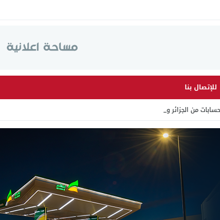
للإتصال بنا
ات من الجزائر وأرقاما بـ”2 _