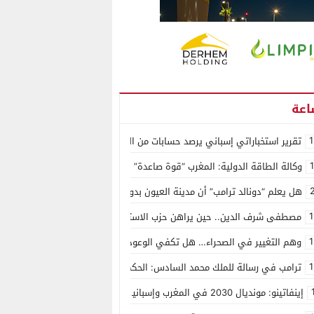
1
تقرير استخباراتي إسباني يرصد حسابات من الجزائر وأرقاما بـ”213+” ضمن حملة رقمية منظمة حرّضت على اقتحام سبتة
وكالة الطاقة الدولية: المغرب “قوة صاعدة” في سوق المعادن الاستراتيجية ال
هل يعلم “دونالد ترامب” أن مدينة العيون بدون ماء؟
1
مصطفى شرف الدين.. حين يراهن حزب الاستقلال على الكفاءة ويمنح الشباب ف
1
وهم التغيير في الصحراء… هل تكفي الوعود الفارغة لصناعة الواقع؟
1
ترامب في رسالة للملك محمد السادس: الحكم الذاتي هو الأساس الوحيد لحل ق
إينفاتينو: مونديال 2030 في المغرب وإسبانيا والبرتغال سيكون “الأجمل في التاريخ”