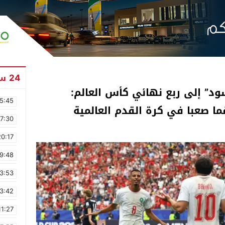
24 ساعة
سود” إلى ربع نهائي كأس العالم:
5:45
ما صعبا في كرة القدم العالمية
17:30
20:17
9:48
3:53
3:42
11:27