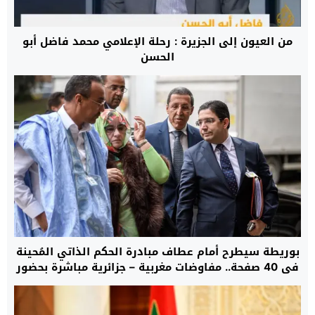
من العيون إلى الجزيرة : رحلة الإعلامي محمد فاضل أبو
الحسن
بوريطة سيطرح أمام عطاف مبادرة الحكم الذاتي المُحينة
في 40 صفحة.. مفاوضات مغربية – جزائرية مباشرة بحضور
دي ميستورا في السفارة الأمريكية بمدريد حول ملف
الصحراء غدا الأحد