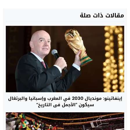
مقالات ذات صلة
إينفاتينو: مونديال 2030 في المغرب وإسبانيا والبرتغال
سيكون “الأجمل في التاريخ”