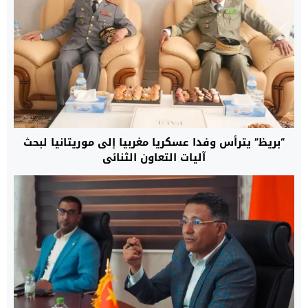
“بريظ” يترأس وفدا عسكريا مغربيا إلى موريتانيا لبحث
آليات التعاون الثنائي