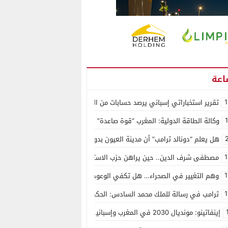
1
تقرير استخباراتي إسباني يرصد حسابات من الجزائر وأرقاما بـ”213+” ضمن حملة رقمية منظمة حرّضت على اقتحام سبتة
وكالة الطاقة الدولية: المغرب “قوة صاعدة” في سوق المعادن الاستراتيجية ال
هل يعلم “دونالد ترامب” أن مدينة العيون بدون ماء؟
1
مصطفى شرف الدين.. حين يراهن حزب الاستقلال على الكفاءة ويمنح الشباب ف
1
وهم التغيير في الصحراء… هل تكفي الوعود الفارغة لصناعة الواقع؟
1
ترامب في رسالة للملك محمد السادس: الحكم الذاتي هو الأساس الوحيد لحل ق
إينفاتينو: مونديال 2030 في المغرب وإسبانيا والبرتغال سيكون “الأجمل في التاريخ”